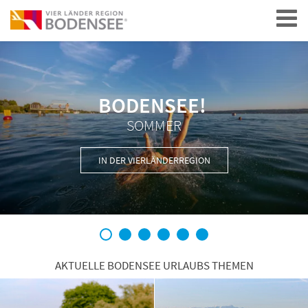
Navigation
BODENSEE!
SOMMER
IN DER VIERLÄNDERREGION
1
2
3
4
5
6
AKTUELLE BODENSEE URLAUBS THEMEN