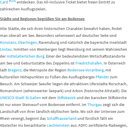
PLUS
Card
entdecken. Das All-Inclusive Ticket bietet freien Eintritt zu
zahlreichen Ausflugszielen.
Städte und Regionen begrüßen Sie am Bodensee
Alte Städte, die sich ihren historischen Charakter bewahrt haben, findet
man überall am See. Besonders sehenswert auf deutscher Seite sind
Konstanz,
Überlingen,
Ravensburg und natürlich die bayerische Inselstadt
Lindau.
Inmitten von Weinbergen liegt Meersburg mit seinem Wahrzeichen
der
mittelalterlichen Burg.
Einer der bedeutendsten Wirtschaftsstandorte
am See und Geburtsstätte des Zeppelins ist
Friedrichshafen.
In Österreich
lädt
Bregenz,
die Metropole der Region
Bodensee-Vorarlberg,
mit
kulturellen Höhepunkten zu Füßen des Ausflugsberges
Pfänder
zum
Besuch. Am Schweizer Seeufer liegen die attraktiven Uferstädte Rorschach,
Romanshorn (sehenswerter Seepark) und Arbon (historische Altstadt). Die
UNESCO-Stadt St.Gallen
mit dem
Stiftsbezirk
und der barocken Stiftskirche
ist nur einen Steinwurf vom Bodensee entfernt. Im
Thurgau
zeigt sich die
Landschaft von ihrer ländlich-idyllischen Seite. Wo sich der Untersee zum
Rhein verengt, beginnt das
Schaffhauserland
und fürstlich fällt ein
Abstecher ins benachbarte
Liechtenstein
aus. ADFC-zertifizierte Radwegen,