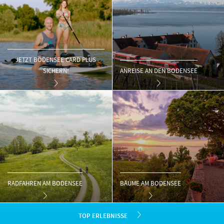
JETZT BODENSEE CARD PLUS
SICHERN!
ANREISE AN DEN BODENSEE
RADFAHREN AM BODENSEE
BÄUME AM BODENSEE
TOP ERLEBNISSE