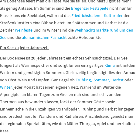
Am Bodensee feiert man die Feste, wie sie fallen. Und hierzu gibt es mehr
als genug Anlässe. Im Sommer sind die
Bregenzer Festspiele
nicht nur für
Klassikfans ein Spektakel, während das
Friedrichshafener Kulturufer
den
Straßenkünstlern eine Bühne bietet. Im Spätsommer und Herbst ist die
Zeit der
Weinfeste
und im Winter sind die
Weihnachtsmärkte rund um den
See
und die
alemannischen Fasnacht
echte Höhepunkte.
Ein See zu jeder Jahreszeit
Der Bodensee ist zu jeder Jahreszeit ein echtes Sehnsuchtsziel. Der See
fungiert als Wärmespeicher und sorgt für ein einzigartiges
Klima
mit milden
Wintern und gemäßigten Sommern. Gleichzeitig begünstigt dies den Anbau
von Obst, Wein und Hopfen. Ganz egal ob
Frühling,
Sommer,
Herbst
oder
Winter,
jeder Monat hat seinen eigenen Reiz. Während im Winter die
Alpengipfel an klaren Tagen zum Greifen nah sind und sich von den
Thermen aus bewundern lassen, lockt der Sommer Gäste sowie
Einheimische in die unzähligen Strandbäder. Frühling und Herbst hingegen
sind prädestiniert für Wandern und Radfahren. Anschließend genießt man
die regionalen Spezialitäten, wie den Müller-Thurgau, Äpfel und herzhaften
Käse.