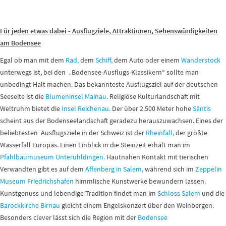
Für jeden etwas dabei - Ausflugziele, Attraktionen, Sehenswürdigkeiten
am Bodensee
Egal ob man mit dem
Rad,
dem
Schiff,
dem Auto oder einem
Wanderstock
unterwegs ist, bei den „Bodensee-Ausflugs-Klassikern“ sollte man
unbedingt Halt machen. Das bekannteste Ausflugsziel auf der deutschen
Seeseite ist die
Blumeninsel Mainau.
Religiöse Kulturlandschaft mit
Weltruhm bietet die
Insel Reichenau.
Der über 2.500 Meter hohe
Säntis
scheint aus der Bodenseelandschaft geradezu herauszuwachsen. Eines der
beliebtesten Ausflugsziele in der Schweiz ist der
Rheinfall,
der größte
Wasserfall Europas. Einen Einblick in die Steinzeit erhält man im
Pfahlbaumuseum Unteruhldingen.
Hautnahen Kontakt mit tierischen
Verwandten gibt es auf dem
Affenberg in Salem,
während sich im
Zeppelin
Museum Friedrichshafen
himmlische Kunstwerke bewundern lassen.
Kunstgenuss und lebendige Tradition findet man im
Schloss Salem
und die
Barockkirche Birnau
gleicht einem Engelskonzert über den Weinbergen.
Besonders clever lässt sich die Region mit der
Bodensee