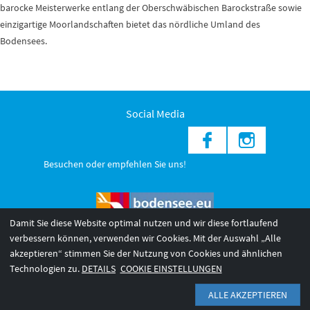
barocke Meisterwerke entlang der Oberschwäbischen Barockstraße sowie
einzigartige Moorlandschaften bietet das nördliche Umland des
Bodensees.
Social Media
Besuchen oder empfehlen Sie uns!
Damit Sie diese Website optimal nutzen und wir diese fortlaufend
verbessern können, verwenden wir Cookies. Mit der Auswahl „Alle
akzeptieren“ stimmen Sie der Nutzung von Cookies und ähnlichen
© 2026 Internationale Bodensee Tourismus GmbH
3
Technologien zu.
DETAILS
COOKIE EINSTELLUNGEN
AGB 2025/26
Impressum
Barrierefreiheit
ALLE AKZEPTIEREN
Datenschutzerklärung