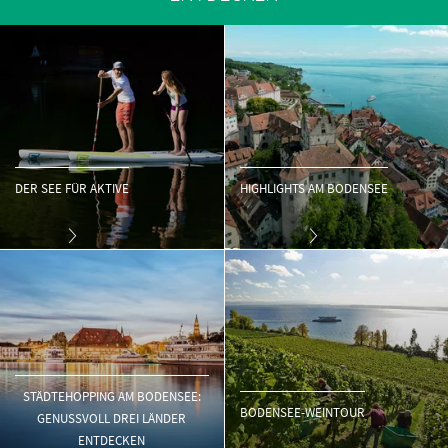
DER SEE FÜR AKTIVE
HIGHLIGHTS AM BODENSEE
STÄDTEHOPPING AM BODENSEE:
BODENSEE-WEINTOUR
GENUSSVOLL DREI LÄNDER
ENTDECKEN