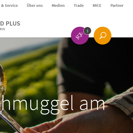
o & Service
Über uns
Medien
Trade
MICE
Partner
D PLUS
ERIN
3
Schmuggel am