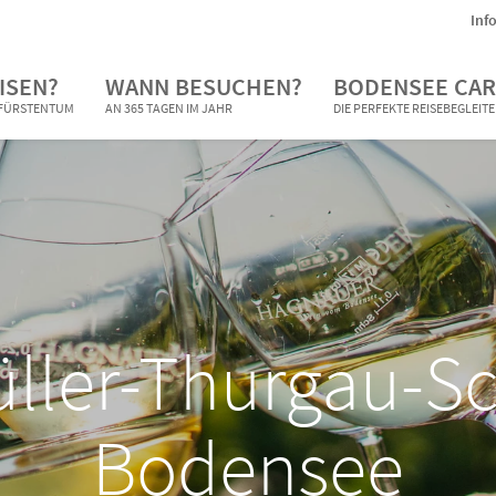
Inf
ISEN?
WANN BESUCHEN?
BODENSEE CAR
N FÜRSTENTUM
AN 365 TAGEN IM JAHR
DIE PERFEKTE REISEBEGLEIT
üller-Thurgau-
Bodensee