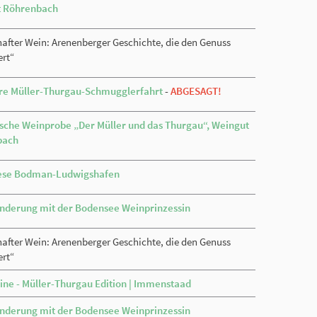
t Röhrenbach
after Wein: Arenenberger Geschichte, die den Genuss
ert“
re Müller-Thurgau-Schmugglerfahrt
-
ABGESAGT!
ische Weinprobe „Der Müller und das Thurgau“, Weingut
bach
ese Bodman-Ludwigshafen
derung mit der Bodensee Weinprinzessin
after Wein: Arenenberger Geschichte, die den Genuss
ert“
Wine - Müller-Thurgau Edition | Immenstaad
derung mit der Bodensee Weinprinzessin