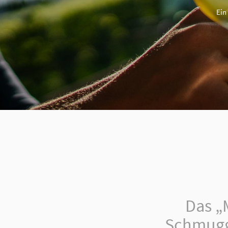
Ein
Das „
Schmugge