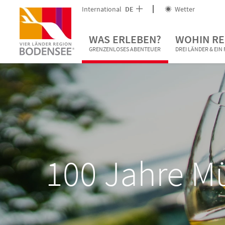
International
DE
Wetter
WAS ERLEBEN?
WOHIN RE
GRENZENLOSES ABENTEUER
DREI LÄNDER & EI
100 Jahre M