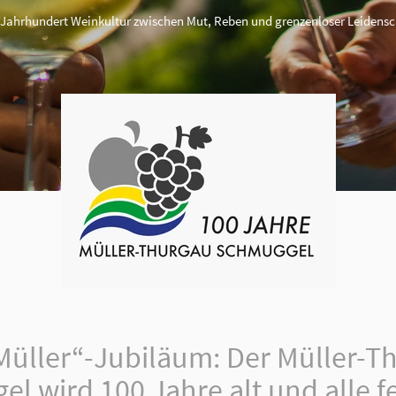
 Jahrhundert Weinkultur zwischen Mut, Reben und grenzenloser Leidensc
Müller“-Jubiläum: Der Müller-T
l wird 100 Jahre alt und alle fe