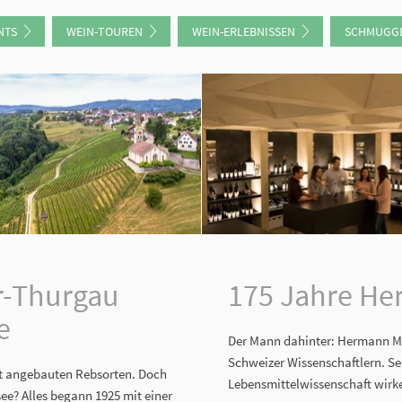
NTS
WEIN-TOUREN
WEIN-ERLEBNISSEN
SCHMUGGL
r-Thurgau
175 Jahre He
e
Der Mann dahinter: Hermann Mül
Schweizer Wissenschaftlern. S
st angebauten Rebsorten. Doch
Lebensmittelwissenschaft wirke
e? Alles begann 1925 mit einer