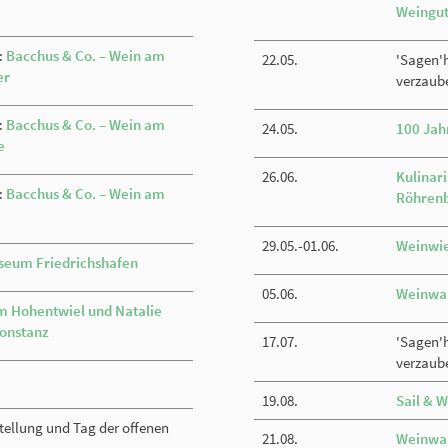
Weingu
:
Bacchus & Co. – Wein am
22.05.
'Sagen'h
er
verzaub
:
Bacchus & Co. – Wein am
24.05.
100 Jah
e
26.06.
Kulinar
:
Bacchus & Co. – Wein am
Röhren
29.05.-01.06.
Weinwi
eum Friedrichshafen
05.06.
Weinwan
m Hohentwiel und Natalie
Konstanz
17.07.
'Sagen'h
verzaub
19.08.
Sail & 
tellung und Tag der offenen
21.08.
Weinwan