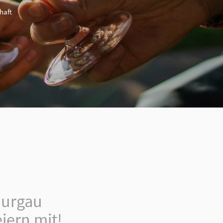
haft
hurgau
iern mit!