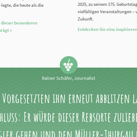
2025, zu seinem 175. Geburtsta
legte, die heute als die
vielfältigen Veranstaltungen – 
Zukunft.
r dieser besonderen
Entdecken Sie eine inspiriere
prägt »
Rainer Schäfer, Journalist
 Vorgesetzten ihn erneut abblitzen la
hluss: Er würde dieser Rebsorte zulieb
ler gehen und den Müller-Thurgau 