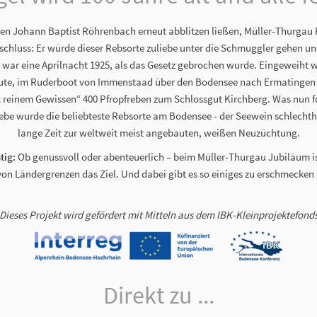
ten Johann Baptist Röhrenbach erneut abblitzen ließen, Müller-Thurgau 
ntschluss: Er würde dieser Rebsorte zuliebe unter die Schmuggler gehen 
 war eine Aprilnacht 1925, als das Gesetz gebrochen wurde. Eingeweiht w
ute, im Ruderboot von Immenstaad über den Bodensee nach Ermatingen 
 reinem Gewissen“ 400 Pfropfreben zum Schlossgut Kirchberg. Was nun fol
be wurde die beliebteste Rebsorte am Bodensee - der Seewein schlechthi
lange Zeit zur weltweit meist angebauten, weißen Neuzüchtung.
tig:
Ob genussvoll oder abenteuerlich – beim Müller-Thurgau Jubiläum is
n Ländergrenzen das Ziel. Und dabei gibt es so einiges zu erschmecken
Dieses Projekt wird gefördert mit Mitteln aus dem IBK-Kleinprojektefond
Direkt zu ...