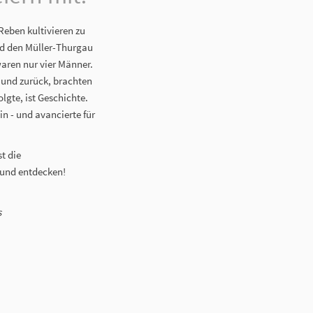
Reben kultivieren zu
und den Müller-Thurgau
aren nur vier Männer.
und zurück, brachten
gte, ist Geschichte.
n - und avancierte für
t die
 und entdecken!
s