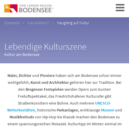
Navigation
Startseite
Was erleben?
Neugierig auf Kultur
Lebendige Kulturszene
Kultur am Bodensee
Maler, Dichter
und
Pioniere
haben sich am Bodensee schon immer
wohlgefühlt,
Kunst und Architektur
gehören hier zur Tradition. Bei
den
Bregenzer Festspielen
werden Opern zum bunten
Freiluftspektakel, das Friedrichshafener Kulturufer gibt
Straßenkünstlern eine Bühne. Auch mehrere
UNESCO-
Welterbestätten,
historische
Parkanlagen,
erstklassige
Museen
und
Musikfestivals
von Hip-Hop bis Klassik machen den Bodensee zu
einem spannungsreichen Reiseziel. Kulturtipp im Winter: einmal im