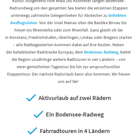
Kultur. Ausgehend vom etwa 260 Kilometer langen Bodensee-
Radrundweg um den gesamten See bieten die einzelnen Etappen
unterwegs zahlreiche Gelegenheiten für Abstecher zu
beliebten
Ausflugszielen.
Von der Insel Mainau über die Basilika Birnau bis
hinein ins Rheindelta oder zum Rheinfall. Ganz gleich ob Sie
in Konstanz, Friedrichshafen, Überlingen, Lindau oder Bregenz starten
– alle Radbegeisterten kommen dabei auf ihre Kosten. Neben
der beliebtesten Radstrecke Europas, dem
Bodensee-Radweg,
bietet
die Region unzählinge weitere Radtouren in vier Ländern – von
einer gemütlichen Tagestour bis hin zur anspruchsvollen
Etappentour. Der nächste Radurlaub kann also kommen. Wir freuen
uns auf Sie!
Aktivurlaub auf zwei Rädern
Ein Bodensee-Radweg
Fahrradtouren in 4 Ländern