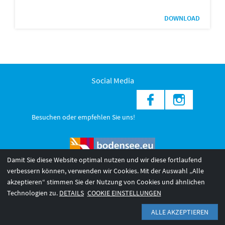
DOWNLOAD
Social Media
Besuchen oder empfehlen Sie uns!
Damit Sie diese Website optimal nutzen und wir diese fortlaufend
verbessern können, verwenden wir Cookies. Mit der Auswahl „Alle
akzeptieren“ stimmen Sie der Nutzung von Cookies und ähnlichen
© 2026 Internationale Bodensee Tourismus GmbH
3
Technologien zu.
DETAILS
COOKIE EINSTELLUNGEN
AGB 2025/26
Impressum
Barrierefreiheit
ALLE AKZEPTIEREN
Datenschutzerklärung