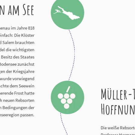
in am See
henau im Jahre 818
infach: Die Klöster
nd Salem brauchten
el die wichtigsten
 Besitz des Staates
 Bodensee zunächst
gen der Kriegsjahre
 wurde vorwiegend
rachte dem Seewein
Müller-
herende Frost hatte
ch neuen Rebsorten
Hoffnun
en Bedingungen der
seeregion passen.
Die weiße Rebsorte
Professor Hermann