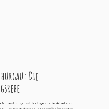
Thurgau: Die
gsrebe
 Müller-Thurgau ist das Ergebnis der Arbeit von
 Müller. Der Professor aus Tägerwilen im Kanton