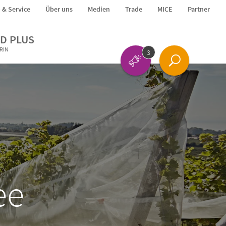
o & Service
Über uns
Medien
Trade
MICE
Partner
D PLUS
ERIN
3
ee