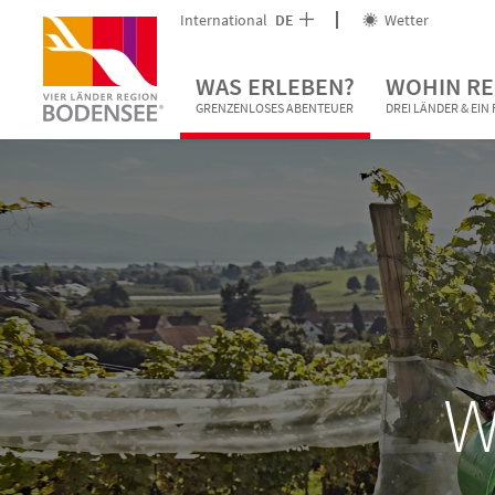
International
DE
Wetter
WAS ERLEBEN?
WOHIN RE
GRENZENLOSES ABENTEUER
DREI LÄNDER & EI
W