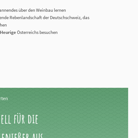
nnendes über den Weinbau lernen
nde Rebenlandschaft der Deutschschweiz, das
chen
 Heurige
Österreichs besuchen
rten
ll für die
genießer aus.