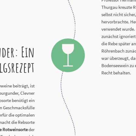
Thurgau kreuzte R
selbst nicht siche
hervorbrachte. He
verwendet wurde. 
zunächst ignoriert
die Rebe später an
der: Ein
Röhrenbach zunäch
war überzeugt, da
lgsrezept
Bodenseewein zu ei
Recht behalten.
weine beiträgt, ist
burgunder, Clevner
bsorte benötigt ein
n Geschmacksfülle
erfür die optimalen
macht die Rebsorte
e Rotweinsorte
der