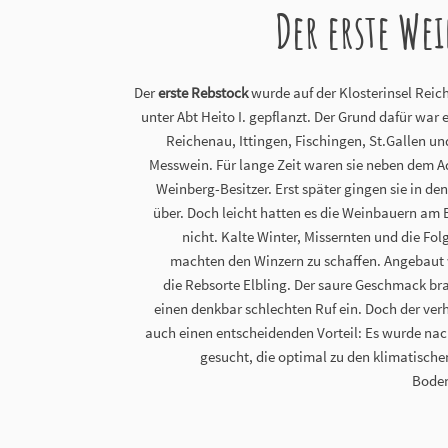
Der erste We
Der
erste Rebstock
wurde auf der Klosterinsel Reic
unter Abt Heito I. gepflanzt. Der Grund dafür war e
Reichenau, Ittingen, Fischingen, St.Gallen u
Messwein. Für lange Zeit waren sie neben dem Ad
Weinberg-Besitzer. Erst später gingen sie in den
über. Doch leicht hatten es die Weinbauern am
nicht. Kalte Winter, Missernten und die Fol
machten den Winzern zu schaffen. Angebaut
die Rebsorte Elbling. Der saure Geschmack b
einen denkbar schlechten Ruf ein. Doch der ver
auch einen entscheidenden Vorteil: Es wurde na
gesucht, die optimal zu den klimatisch
Boden