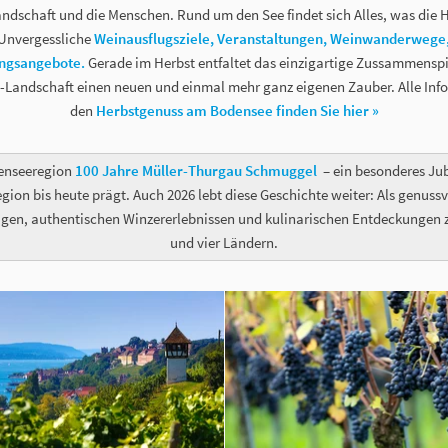
andschaft und die Menschen. Rund um den See findet sich Alles, was die 
 Unvergessliche
Weinausflugsziele,
Veranstaltungen,
Weinwanderwege, 
ngsangebote.
Gerade im Herbst entfaltet das einzigartige Zussammenspi
ne-Landschaft einen neuen und einmal mehr ganz eigenen Zauber. Alle In
den
Herbstgenuss am Bodensee finden Sie hier »
denseeregion
100 Jahre Müller-Thurgau Schmuggel
– ein besonderes Ju
egion bis heute prägt. Auch 2026 lebt diese Geschichte weiter: Als genuss
agen, authentischen Winzererlebnissen und kulinarischen Entdeckungen 
und vier Ländern.