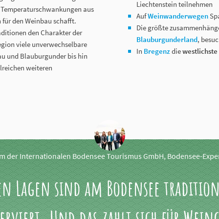
Liechtenstein teilnehmen
cht Temperaturschwankungen aus
Auf
Weinwanderwegen
Spa
n für den Weinbau schafft.
Die größte zusammenhänge
aditionen den Charakter der
Blauburgunderland
, besu
egion viele unverwechselbare
In
Bregenz
die
westlichste
gau und Blauburgunder bis hin
reichen weiteren
m der Internationalen Bodensee Tourismus GmbH, Bodensee-Expe
en Lagen sind am Bodensee traditione
erviert. Und das zahlt sich für Wein