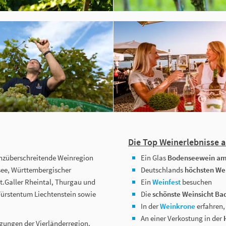
Die Top Weinerlebnisse 
enzüberschreitende Weinregion
Ein Glas
Bodenseewein am
see, Württembergischer
Deutschlands
höchsten We
t.Galler Rheintal, Thurgau und
Ein
Weinfest
besuchen
Fürstentum Liechtenstein sowie
Die
schönste Weinsicht Ba
In der
Weinkrone
erfahren,
An einer Verkostung in der
ngungen der Vierländerregion.