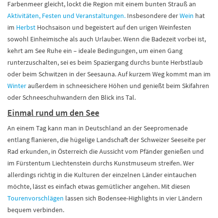
Farbenmeer gleicht, lockt die Region mit einem bunten Strauß an
Aktivitäten, Festen und Veranstaltungen.
Insbesondere der
Wein
hat
im
Herbst
Hochsaison und begeistert auf den urigen Weinfesten
sowohl Einheimische als auch Urlauber. Wenn die Badezeit vorbei ist,
kehrt am See Ruhe ein – ideale Bedingungen, um einen Gang
runterzuschalten, sei es beim Spaziergang durchs bunte Herbstlaub
oder beim Schwitzen in der Seesauna. Auf kurzem Weg kommt man im
Winter
außerdem in schneesichere Höhen und genießt beim Skifahren
oder Schneeschuhwandern den Blick ins Tal.
Einmal rund um den See
An einem Tag kann man in Deutschland an der Seepromenade
entlang flanieren, die hügelige Landschaft der Schweizer Seeseite per
Rad erkunden, in Österreich die Aussicht vom Pfänder genießen und
im Fürstentum Liechtenstein durchs Kunstmuseum streifen. Wer
allerdings richtig in die Kulturen der einzelnen Länder eintauchen
möchte, lässt es einfach etwas gemütlicher angehen. Mit diesen
Tourenvorschlägen
lassen sich Bodensee-Highlights in vier Ländern
bequem verbinden.