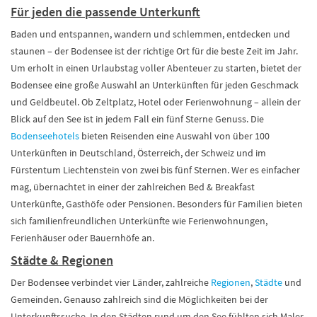
Für jeden die passende Unterkunft
Baden und entspannen, wandern und schlemmen, entdecken und
staunen – der Bodensee ist der richtige Ort für die beste Zeit im Jahr.
Um erholt in einen Urlaubstag voller Abenteuer zu starten, bietet der
Bodensee eine große Auswahl an Unterkünften für jeden Geschmack
und Geldbeutel. Ob Zeltplatz, Hotel oder Ferienwohnung – allein der
Blick auf den See ist in jedem Fall ein fünf Sterne Genuss. Die
Bodenseehotels
bieten Reisenden eine Auswahl von über 100
Unterkünften in Deutschland, Österreich, der Schweiz und im
Fürstentum Liechtenstein von zwei bis fünf Sternen. Wer es einfacher
mag, übernachtet in einer der zahlreichen Bed & Breakfast
Unterkünfte, Gasthöfe oder Pensionen. Besonders für Familien bieten
sich familienfreundlichen Unterkünfte wie Ferienwohnungen,
Ferienhäuser oder Bauernhöfe an.
Städte & Regionen
Der Bodensee verbindet vier Länder, zahlreiche
Regionen
,
Städte
und
Gemeinden. Genauso zahlreich sind die Möglichkeiten bei der
Unterkunftssuche. In den Städten rund um den See fühlten sich Maler,