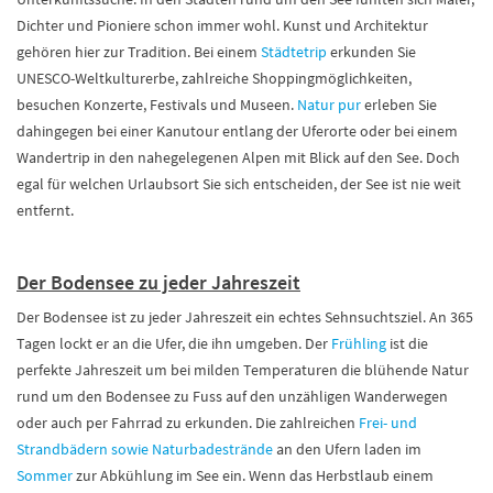
Dichter und Pioniere schon immer wohl. Kunst und Architektur
gehören hier zur Tradition. Bei einem
Städtetrip
erkunden Sie
UNESCO-Weltkulturerbe, zahlreiche Shoppingmöglichkeiten,
besuchen Konzerte, Festivals und Museen.
Natur pur
erleben Sie
dahingegen bei einer Kanutour entlang der Uferorte oder bei einem
Wandertrip in den nahegelegenen Alpen mit Blick auf den See. Doch
egal für welchen Urlaubsort Sie sich entscheiden, der See ist nie weit
entfernt.
Der Bodensee zu jeder Jahreszeit
Der Bodensee ist zu jeder Jahreszeit ein echtes Sehnsuchtsziel. An 365
Tagen lockt er an die Ufer, die ihn umgeben. Der
Frühling
ist die
perfekte Jahreszeit um bei milden Temperaturen die blühende Natur
rund um den Bodensee zu Fuss auf den unzähligen Wanderwegen
oder auch per Fahrrad zu erkunden. Die zahlreichen
Frei- und
Strandbädern sowie Naturbadestrände
an den Ufern laden im
Sommer
zur Abkühlung im See ein. Wenn das Herbstlaub einem