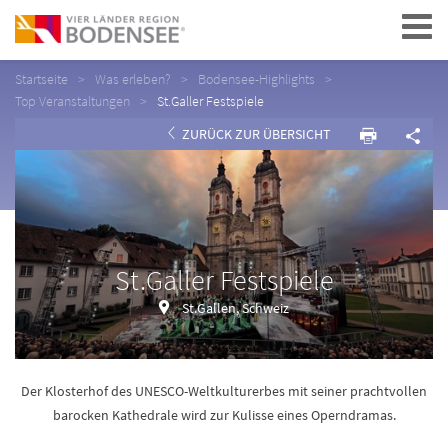
Navigation
Startseite
Was erleben?
Bodensee-Highlights
Top Veranstaltungen
St.Galler Festspiele
ZURÜCK ZUR ÜBERSICHT
St.Galler Festspiele
St.Gallen, Schweiz
Der Klosterhof des UNESCO-Weltkulturerbes mit seiner prachtvollen
barocken Kathedrale wird zur Kulisse eines Operndramas.