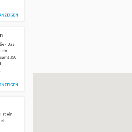
 ANZEIGEN
um
lie - Das
 ein
samt 350
d
.
 ANZEIGEN
 ist ein
iel