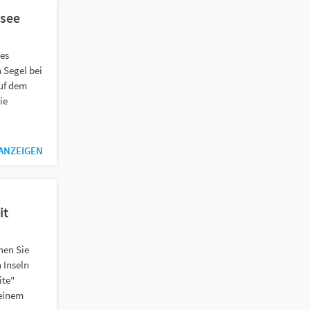
nsee
des
 Segel bei
auf dem
ie
 ANZEIGEN
it
nen Sie
 Inseln
ite"
 einem