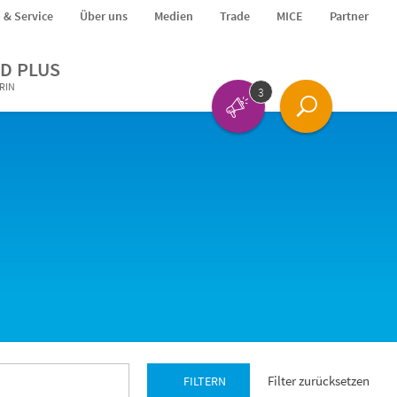
o & Service
Über uns
Medien
Trade
MICE
Partner
D PLUS
ERIN
3
Filter zurücksetzen
FILTERN