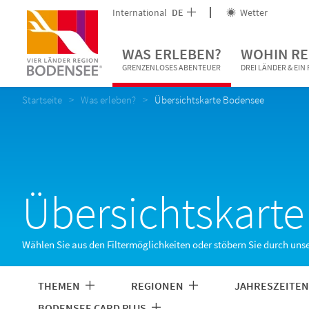
International
DE
Wetter
WAS ERLEBEN?
WOHIN RE
GRENZENLOSES ABENTEUER
DREI LÄNDER & EI
Startseite
Was erleben?
Übersichtskarte Bodensee
Übersichtskart
Wählen Sie aus den Filtermöglichkeiten oder stöbern Sie durch uns
THEMEN
REGIONEN
JAHRESZEITE
BODENSEE CARD PLUS