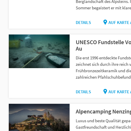
Berglandschaft des Alpsteins. 
Sommer begeistert er mit klare
DETAILS
AUF KARTE
UNESCO Fundstelle Vo
Au
Die erst 1996 entdeckte Fundst
zeichnet sich durch ihre reich 
Frühbronzezeitkeramik und di
zahlreichen Pfahlschuhbefund
DETAILS
AUF KARTE
Alpencamping Nenzin
Luxus und beste Qualität gepa
Gastfreundschaft und Herzlichk