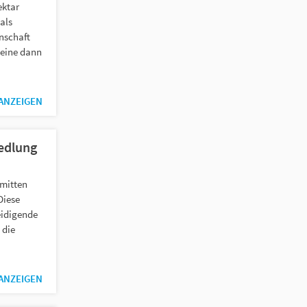
ektar
als
nschaft
Weine dann
 ANZEIGEN
edlung
nmitten
Diese
eidigende
 die
 ANZEIGEN