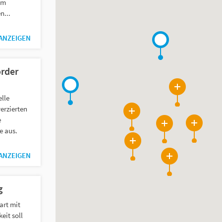
Im
n...
 ANZEIGEN
rder
48
elle
verzierten
52
e
45
294
e aus.
19
 ANZEIGEN
13
g
art mit
eit soll