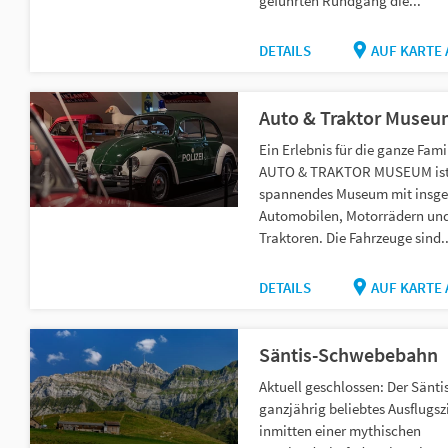
geführten Rundgang die...
DETAILS
AUF KARTE
Auto & Traktor Muse
Ein Erlebnis für die ganze Fami
AUTO & TRAKTOR MUSEUM ist
spannendes Museum mit insge
Automobilen, Motorrädern un
Traktoren. Die Fahrzeuge sind..
DETAILS
AUF KARTE
Säntis-Schwebebahn
Aktuell geschlossen: Der Säntis
ganzjährig beliebtes Ausflugsz
inmitten einer mythischen