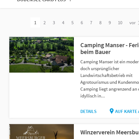
1
2
3
4
5
6
7
8
9
10
vor
Camping Manser - Fer
beim Bauer
Camping Manser ist ein moder
doch ursprünglicher
Landwirtschaftsbetrieb mit
Agrotourismus und Kundenmos
Camping liegt angrenzend an 
idyllisch in...
DETAILS
AUF KARTE
Winzerverein Meersbu