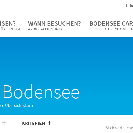
Inf
ISEN?
WANN BESUCHEN?
BODENSEE CAR
N FÜRSTENTUM
AN 365 TAGEN IM JAHR
DIE PERFEKTE REISEBEGLEIT
e Bodensee
ere Übersichtskarte
N
KRITERIEN
Stichwortsuche