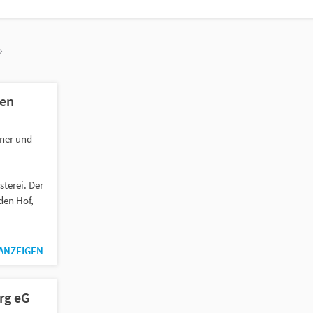
ien
ner und
terei. Der
den Hof,
 ANZEIGEN
rg eG