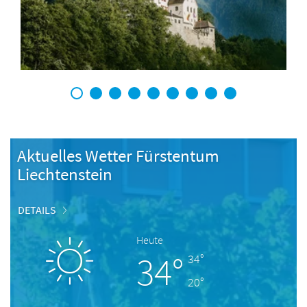
1
2
3
4
5
6
7
8
9
Aktuelles Wetter Fürstentum
Liechtenstein
DETAILS
Heute
34°
34°
20°