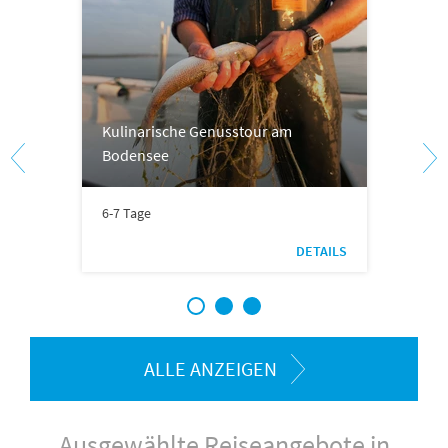
Kulinarische Genusstour am
Bodensee
6-7 Tage
DETAILS
1
2
3
ALLE ANZEIGEN
Ausgewählte Reiseangebote in