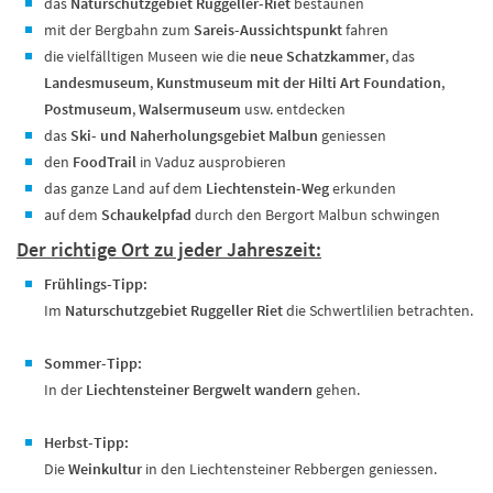
das
Naturschutzgebiet Ruggeller-Riet
bestaunen
mit der Bergbahn zum
Sareis-Aussichtspunkt
fahren
die vielfälltigen Museen wie die
neue Schatzkammer
, das
Landesmuseum
,
Kunstmuseum mit der Hilti Art Foundation
,
Postmuseum
,
Walsermuseum
usw. entdecken
das
Ski- und Naherholungsgebiet Malbun
geniessen
den
FoodTrail
in Vaduz ausprobieren
das ganze Land auf dem
Liechtenstein-Weg
erkunden
auf dem
Schaukelpfad
durch den Bergort Malbun schwingen
Der richtige Ort zu jeder Jahreszeit:
Frühlings-Tipp:
Im
Naturschutzgebiet
Ruggeller Riet
die Schwertlilien betrachten.
Sommer-Tipp:
In der
Liechtensteiner Bergwelt wandern
gehen.
Herbst-Tipp:
Die
Weinkultur
in den Liechtensteiner Rebbergen geniessen.