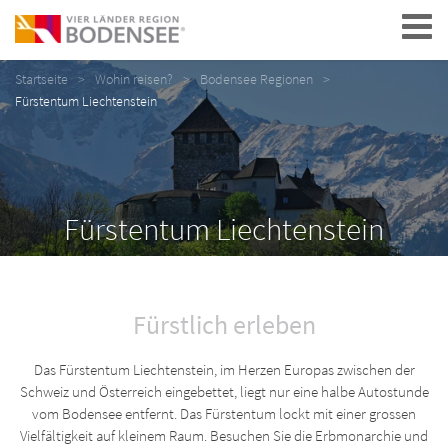
Navigation
Startseite
Wohin reisen?
Bodensee Regionen
Fürstentum Liechtenstein
Fürstentum Liechtenstein
Fürstlich erleben
Das Fürstentum Liechtenstein, im Herzen Europas zwischen der
Schweiz und Österreich eingebettet, liegt nur eine halbe Autostunde
vom Bodensee entfernt. Das Fürstentum lockt mit einer grossen
Vielfältigkeit auf kleinem Raum. Besuchen Sie die Erbmonarchie und