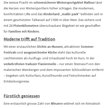
Die weisse Pracht im
schneesicheren Wintersportgebiet Malbun
lässt
die Herzen von Wintersportlern höher schlagen. Die modernen,
komfortablen Lifte und das
Kinderland „malbi-park“
befinden sich in
einem geschützten Talkessel auf 1‘600 m über Meer. Das sichere und
mit
23 Pistenkilometern
überschaubare Skigebiet ist wie geschaffen
für
Familien mit Kindern
.
Moderne trifft auf Tradition
Mit einer erstaunlichen
Dichte an Museen
, attraktiven
Sommer-
Festivals
und
ausgezeichneter Küche
steht das kulturelle
Liechtenstein als Ausflugs- und Urlaubsziel hoch im Kurs. In der
verkehrsfreien Vaduzer Flaniermeile
– nur einen Steinwurf von den
malerischen Weinbergen und dem imposanten Schlossfelsen entfernt
– begeben sich Kulturfans, Kunstfreunde und Feinschmecker auf
Entdeckungsreise.
Fürstlich geniessen
Eine erstaunlich grosse Zahl von
Winzern
widmet sich im klimatisch