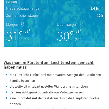
sonnig
Niederschlagsmenge
1.6 l/m²
Sonnenscheindauer
12h
Morgen
Übermorgen
31°
30°
31°
31°
20°
20°
Was man im Fürstentum Liechtenstein gemacht
haben muss:
die
Fürstliche Hofkellerei
mit privatem Weingut der Fürstlichen
Familie besuchen
die weltweit einzigartige
Adler-Wanderung
miterleben
den
Aussichtspunkt
oberhalb von Vaduz geniessen
eine
Rundfahrt mit dem Citytrain
durch die Hauptstadt Vaduz
erleben