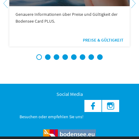
Genauere Informationen über Preise und Gültigkeit der
Bodensee Card PLUS.
PREISE & GÜLTIGKEIT
1
2
3
4
5
6
7
8
Social Media
Besuchen oder empfehlen Sie uns!