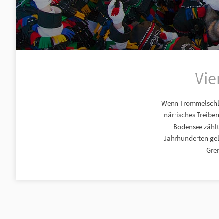
Vie
Wenn Trommelschlä
närrisches Treiben
Bodensee zählt
Jahrhunderten gele
Gre