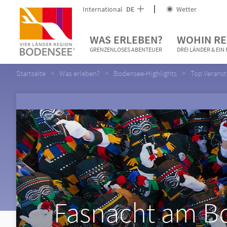
International
DE
Wetter
WAS ERLEBEN?
WOHIN RE
GRENZENLOSES ABENTEUER
DREI LÄNDER & EI
Startseite
Was erleben?
Bodensee-Highlights
Top Verans
Fasnacht am Bo