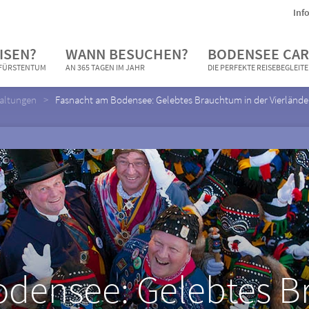
Inf
ISEN?
WANN BESUCHEN?
BODENSEE CAR
N FÜRSTENTUM
AN 365 TAGEN IM JAHR
DIE PERFEKTE REISEBEGLEIT
taltungen
Fasnacht am Bodensee: Gelebtes Brauchtum in der Vierlände
densee: Gelebtes B