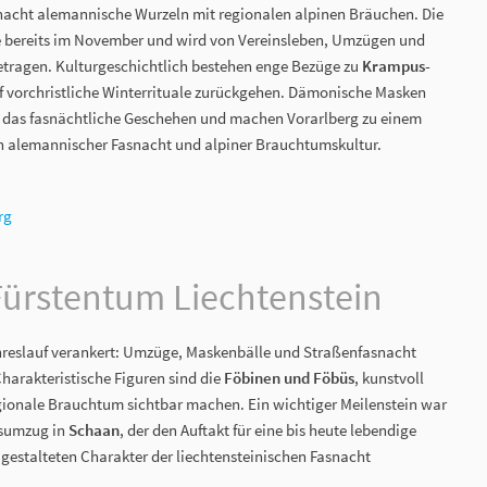
snacht alemannische Wurzeln mit regionalen alpinen Bräuchen. Die
se bereits im November und wird von Vereinsleben, Umzügen und
etragen. Kulturgeschichtlich bestehen enge Bezüge zu
Krampus-
uf vorchristliche Winterrituale zurückgehen. Dämonische Masken
 das fasnächtliche Geschehen und machen Vorarlberg zu einem
en alemannischer Fasnacht und alpiner Brauchtumskultur.
rg
Fürstentum Liechtenstein
Jahreslauf verankert: Umzüge, Maskenbälle und Straßenfasnacht
Charakteristische Figuren sind die
Föbinen und Föbüs
, kunstvoll
gionale Brauchtum sichtbar machen. Ein wichtiger Meilenstein war
tsumzug in
Schaan
, der den Auftakt für eine bis heute lebendige
 gestalteten Charakter der liechtensteinischen Fasnacht