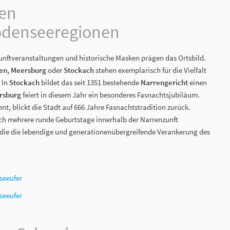
den
odenseeregionen
unftveranstaltungen und historische Masken prägen das Ortsbild.
gen, Meersburg
oder
Stockach
stehen exemplarisch für die Vielfalt
 In
Stockach
bildet das seit 1351 bestehende
Narrengericht
einen
rsburg
feiert in diesem Jahr ein besonderes Fasnachtsjubiläum.
t, blickt die Stadt auf 666 Jahre Fasnachtstradition zurück.
ch mehrere runde Geburtstage innerhalb der Narrenzunft
 die die lebendige und generationenübergreifende Verankerung des
seeufer
seeufer