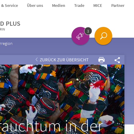
o & Service
Über uns
Medien
Trade
MICE
Partner
D PLUS
ERIN
3
rregion
ZURÜCK ZUR ÜBERSICHT
rauchtum in der