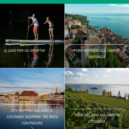
IL LAGO PER GLI SPORTIVI
PUNTI DI FORZA SUL LAGO DI
COSTANZA
CITY HOPPING SUL LAGO DI
TOUR DEL VINO SUL LAGO DI
COSTANZA: SCOPRIRE TRE PAESI
COSTANZA
CON PIACERE