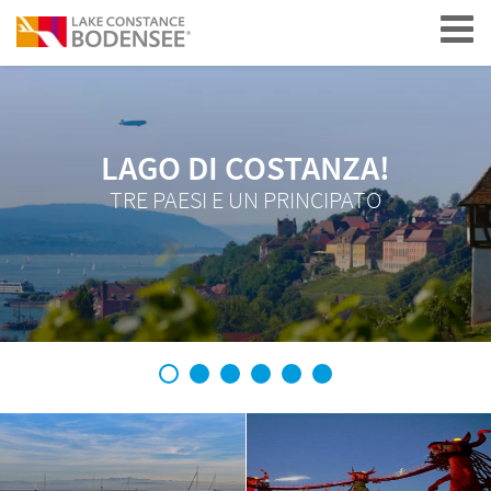
Navigation
LAGO DI COSTANZA!
TRE PAESI E UN PRINCIPATO
1
2
3
4
5
6