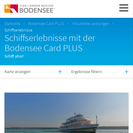
Navigation
Startseite
Bodensee Card PLUS
Inkludierte Leistungen
Schiffserlebnisse
Schiffserlebnisse mit der
Bodensee Card PLUS
Schiff ahoi!
Karte anzeigen
Ergebnisse filtern