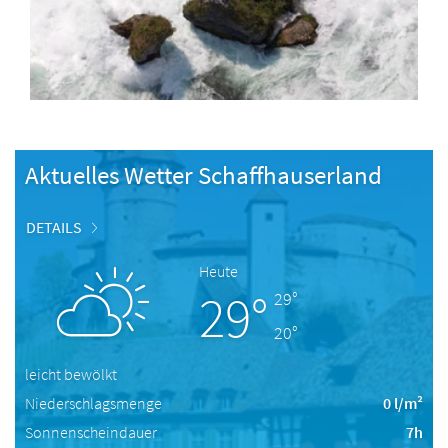
Aktuelles Wetter Schaffhauserland
DETAILS
Heute
29°
29°
20°
leicht bewölkt
Niederschlagsmenge
0 l/m²
Sonnenscheindauer
7h