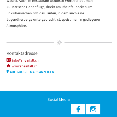
Wasser. Auch im
Restaurant Schlössli Wörth
erlebt man
kulinarische Höhenflüge, direkt am Rheinfallbecken. Im
linksrheinischen
Schloss Laufen
, in dem auch eine
Jugendherberge untergebracht ist, speist man in gediegener
Atmosphäre.
Kontaktadresse
info@rheinfall.ch
www.rheinfall.ch
AUF GOOGLE MAPS ANZEIGEN
Social Media