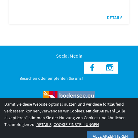
DETAILS
Social Media
Besuchen oder empfehlen Sie uns!
Damit Sie diese Website optimal nutzen und wir diese fortlaufend
verbessern können, verwenden wir Cookies. Mit der Auswahl „Alle
akzeptieren“ stimmen Sie der Nutzung von Cookies und ähnlichen
© 2026 Internationale Bodensee Tourismus GmbH
3
Technologien zu.
DETAILS
COOKIE EINSTELLUNGEN
AGB 2025/26
Impressum
Barrierefreiheit
ALLE AKZEPTIEREN
Datenschutzerklärung