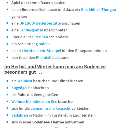
Äpfel
direkt vom Bauern kaufen
einen
Bodenseefisch
essen und dazu ein
Glas Müller-Thurgau
genießen
eine
UNESCO-Welterbestätte
anschauen
eine
Landesgrenze
überschreiten
über die
Insel Mainau
schlendern
am See entlang
radeln
einen
Liechtenstein-Stempel
für den Reisepass abholen
den tosenden
Rheinfall
bestaunen
Im Herbst und Winter kann man am Bodensee
besonders gut …
ein
Weinfest
besuchen und
Dünnele
essen
Zugvögel
beobachten
die
Ruhe
des Sees genießen
Weihnachtsmärkte am See
besuchen
sich für die
alemannische Fasnacht
verkleiden
Skifahren
in Malbun
im Fürstentum Liechtenstein
sich in einer
Bodensee-Therme
aufwärmen