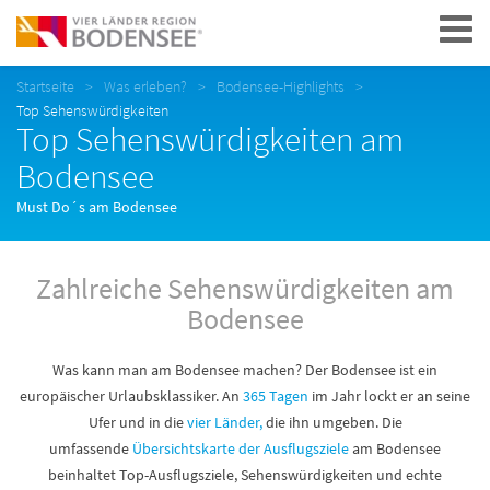
Navigation
Startseite
Was erleben?
Bodensee-Highlights
Top Sehenswürdigkeiten
Top Sehenswürdigkeiten am
Bodensee
Must Do´s am Bodensee
Zahlreiche Sehenswürdigkeiten am
Bodensee
Was kann man am Bodensee machen? Der Bodensee ist ein
europäischer Urlaubsklassiker. An
365 Tagen
im Jahr lockt er an seine
Ufer und in die
vier Länder,
die ihn umgeben. Die
umfassende
Übersichtskarte der Ausflugsziele
am Bodensee
beinhaltet Top-Ausflugsziele, Sehenswürdigkeiten und echte