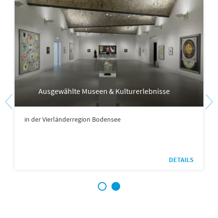
Ausgewählte Museen & Kulturerlebnisse
in der Vierländerregion Bodensee
DETAILS
1
2
Margrit Philipp, Autorin ADAC Reiseführer plus