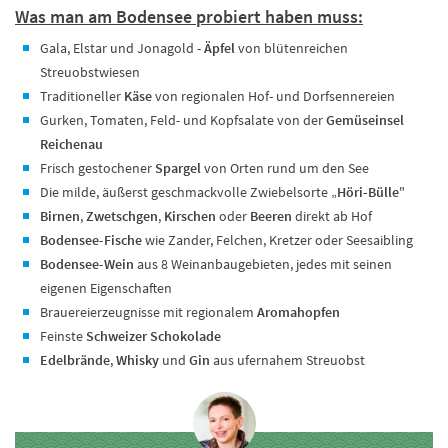
Was man am Bodensee probiert haben muss:
Gala, Elstar und Jonagold -
Äpfel
von blütenreichen
Streuobstwiesen
Traditioneller
Käse
von regionalen Hof- und Dorfsennereien
Gurken, Tomaten, Feld- und Kopfsalate von der
Gemüseinsel
Reichenau
Frisch gestochener
Spargel
von Orten rund um den See
Die milde, äußerst geschmackvolle Zwiebelsorte „
Höri-Bülle
"
Birnen
,
Zwetschgen
,
Kirschen
oder
Beeren
direkt ab Hof
Bodensee-Fische
wie Zander, Felchen, Kretzer oder Seesaibling
Bodensee-Wein
aus 8 Weinanbaugebieten, jedes mit seinen
eigenen Eigenschaften
Brauereierzeugnisse mit regionalem
Aromahopfen
Feinste
Schweizer Schokolade
Edelbrände
,
Whisky
und
Gin
aus ufernahem Streuobst