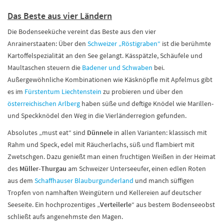
Das Beste aus vier Ländern
Die Bodenseeküche vereint das Beste aus den vier
Anrainerstaaten: Über den
Schweizer „Röstigraben“
ist die berühmte
Kartoffelspezialität an den See gelangt. Kässpätzle, Schäufele und
Maultaschen steuern die
Badener und Schwaben
bei.
Außergewöhnliche Kombinationen wie Käsknöpfle mit Apfelmus gibt
es im
Fürstentum Liechtenstein
zu probieren und über den
österreichischen Arlberg
haben süße und deftige Knödel wie Marillen-
und Speckknödel den Weg in die Vierländerregion gefunden.
Absolutes „must eat“ sind
Dünnele
in allen Varianten: klassisch mit
Rahm und Speck, edel mit Räucherlachs, süß und flambiert mit
Zwetschgen. Dazu genießt man einen fruchtigen Weißen in der Heimat
des
Müller-Thurgau
am Schweizer Unterseeufer, einen edlen Roten
aus dem
Schaffhauser Blauburgunderland
und manch süffigen
Tropfen von namhaften Weingütern und Kellereien auf deutscher
Seeseite. Ein hochprozentiges „
Verteilerle
“ aus bestem Bodenseeobst
schließt aufs angenehmste den Magen.