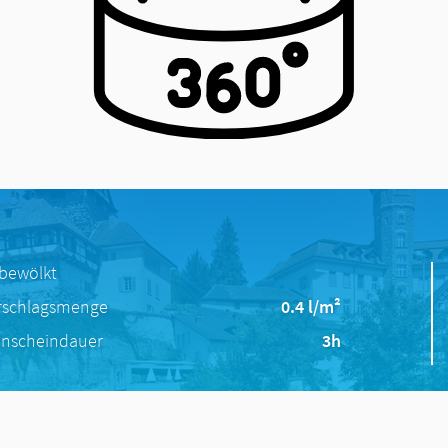
 bewölkt
rschlagsmenge
0.4 l/m²
nscheindauer
3h