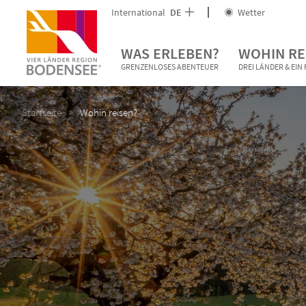
International
DE
Wetter
WAS ERLEBEN?
WOHIN RE
GRENZENLOSES ABENTEUER
DREI LÄNDER & EI
Startseite
Wohin reisen?