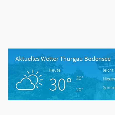
Aktuelles Wetter Thurgau Bodensee
Heute
leicht
30°
30°
Niede
Sonne
20°