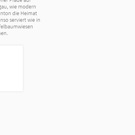
rgau, wie modern
Kanton die Heimat
so serviert wie in
Apfelbaumwiesen
men.