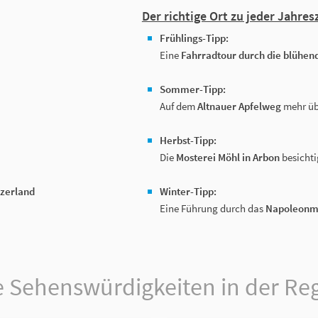
Der richtige Ort zu jeder Jahresz
Frühlings-Tipp:
Eine
Fahrradtour durch die blühe
Sommer-Tipp:
Auf dem
Altnauer Apfelweg
mehr üb
Herbst-Tipp:
Die
Mosterei Möhl in Arbon
besichti
tzerland
Winter-Tipp:
Eine Führung durch das
Napoleonm
 Sehenswürdigkeiten in der Re