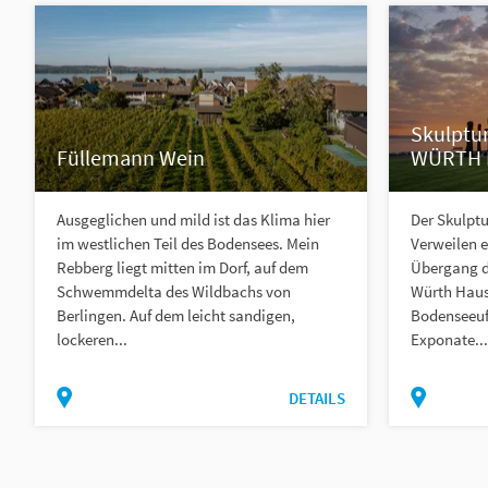
Skulptu
Füllemann Wein
WÜRTH 
Ausgeglichen und mild ist das Klima hier
Der Skulpt
im westlichen Teil des Bodensees. Mein
Verweilen e
Rebberg liegt mitten im Dorf, auf dem
Übergang d
Schwemmdelta des Wildbachs von
Würth Haus
Berlingen. Auf dem leicht sandigen,
Bodenseeufe
lockeren...
Exponate...
DETAILS