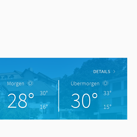
DETAILS
Morgen
Übermorgen
28°
30°
30°
33°
16°
15°