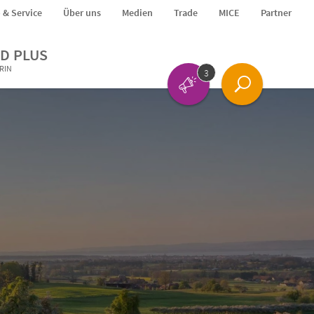
o & Service
Über uns
Medien
Trade
MICE
Partner
D PLUS
ERIN
3