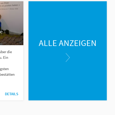
ie
ALLE ANZEIGEN
über die
. Ein
igsten
bestätten
DETAILS