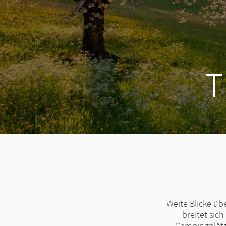
T
Weite Blicke üb
breitet sic
Campingplätze