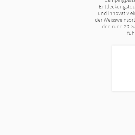
Entdeckungstour
und innovativ ei
der Weissweinsort
den rund 20 Ga
füh