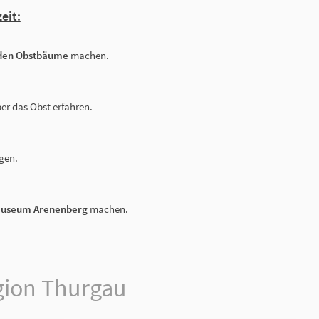
eit:
nden Obstbäume
machen.
er das Obst erfahren.
gen.
useum Arenenberg
machen.
gion Thurgau