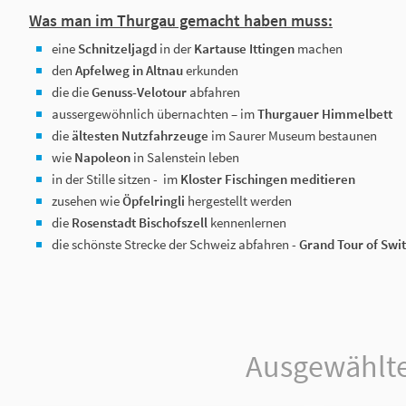
Was man im Thurgau gemacht haben muss:
eine
Schnitzeljagd
in der
Kartause Ittingen
machen
den
Apfelweg in Altnau
erkunden
die die
Genuss-Velotour
abfahren
aussergewöhnlich übernachten – im
Thurgauer Himmelbett
die
ältesten Nutzfahrzeuge
im Saurer Museum bestaunen
wie
Napoleon
in Salenstein leben
in der Stille sitzen - im
Kloster Fischingen meditieren
zusehen wie
Öpfelringli
hergestellt werden
die
Rosenstadt Bischofszell
kennenlernen
die schönste Strecke der Schweiz abfahren -
Grand Tour of Swi
Ausgewählte