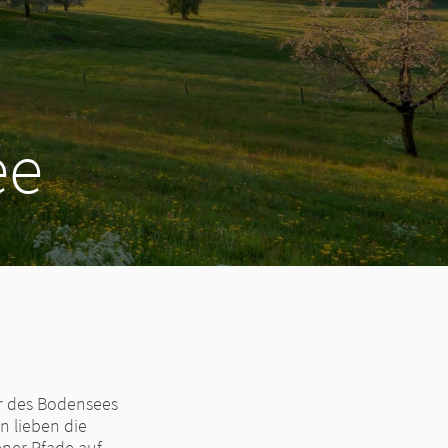
ee
er des Bodensees
n lieben die
ener Pfade auf