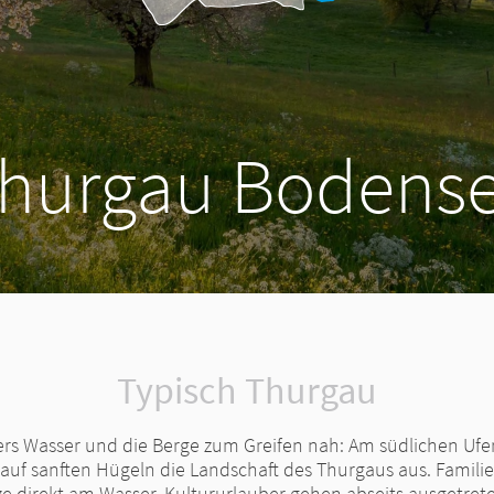
hurgau Bodens
Typisch Thurgau
ers Wasser und die Berge zum Greifen nah: Am südlichen Uf
h auf sanften Hügeln die Landschaft des Thurgaus aus. Familie
 direkt am Wasser. Kultururlauber gehen abseits ausgetret