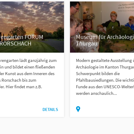
rengarten FORUM
Museum für Archäolog
RORSCHACH
Thurgau
urengarten lädt ganzjährig zum
Modern gestaltete Ausstellung 
in und bildet einen fließenden
Archäologie im Kanton Thurgau
er Kunst aus dem Inneren des
Schwerpunkt bilden die
 Rorschach bis zum
Pfahlbausiedlungen. Die wicht
r. Hier findet man z.B.
Funde aus den UNESCO-Welter
werden anschaulich...
DETAILS