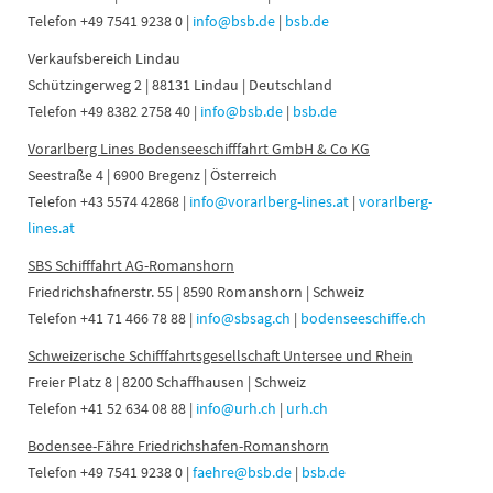
Telefon +49 7541 9238 0 |
info@bsb.de
|
bsb.de
Verkaufsbereich Lindau
Schützingerweg 2 | 88131 Lindau | Deutschland
Telefon +49 8382 2758 40 |
info@bsb.de
|
bsb.de
Vorarlberg Lines Bodenseeschifffahrt GmbH & Co KG
Seestraße 4 | 6900 Bregenz | Österreich
Telefon +43 5574 42868 |
info@vorarlberg-lines.at
|
vorarlberg-
lines.at
SBS Schifffahrt AG-Romanshorn
Friedrichshafnerstr. 55 | 8590 Romanshorn | Schweiz
Telefon +41 71 466 78 88 |
info@sbsag.ch
|
bodenseeschiffe.ch
Schweizerische Schifffahrtsgesellschaft Untersee und Rhein
Freier Platz 8 | 8200 Schaffhausen | Schweiz
Telefon +41 52 634 08 88 |
info@urh.ch
|
urh.ch
Bodensee-Fähre Friedrichshafen-Romanshorn
Telefon +49 7541 9238 0 |
faehre@bsb.de
|
bsb.de