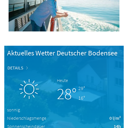
Aktuelles Wetter Deutscher Bodensee
DETAILS
Heute
28°
29°
16°
sonnig
Niederschlagsmenge
0 l/m²
Sonnenscheindauer
14h