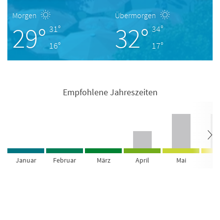
Morgen
Übermorgen
29°
32°
31°
34°
16°
17°
Empfohlene Jahreszeiten
Januar
Februar
März
April
Mai
Ju