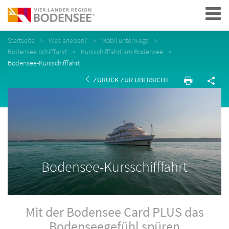
Navigation
Startseite
Was erleben?
Mobil unterwegs
Bodensee Schifffahrt
Kursschifffahrt am Bodensee
Bodensee-Kursschifffahrt
ZURÜCK ZUR ÜBERSICHT
Bodensee-Kursschifffahrt
Mit der Bodensee Card PLUS das
Bodenseegefühl spüren