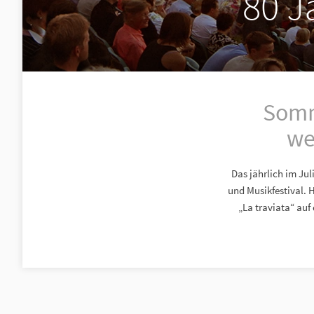
80 J
Somm
we
Das jährlich im Ju
und Musikfestival. 
„La traviata“ auf