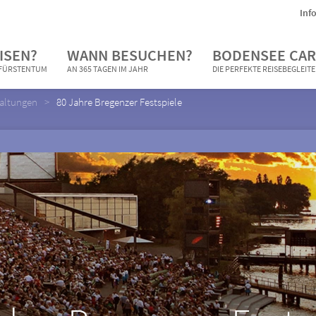
Inf
ISEN?
WANN BESUCHEN?
BODENSEE CAR
N FÜRSTENTUM
AN 365 TAGEN IM JAHR
DIE PERFEKTE REISEBEGLEIT
taltungen
80 Jahre Bregenzer Festspiele