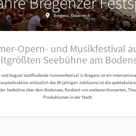
ahre Bregenzer Fests
Bregenz, Österreich
er-Opern- und Musikfestival au
ltgrößten Seebühne am Boden
li und August stattfindende Sommerfestival in Bregenz ist ein internation
Hauptattraktion anlässlich des 80 jährigen Jubiläums ist die spektakulär
 der Seebühne über dem Bodensee, flankiert von weiteren Konzerten, The
Produktionen in der Stadt.