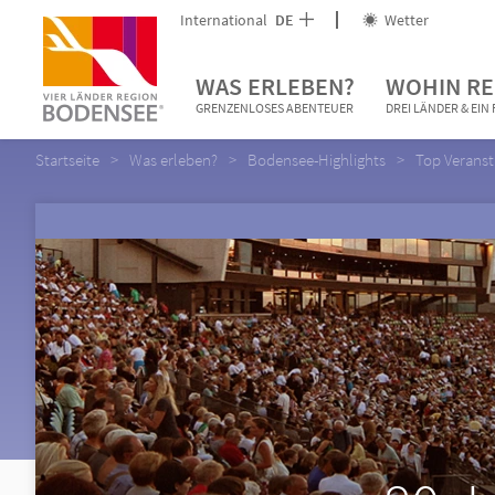
International
DE
Wetter
WAS ERLEBEN?
WOHIN RE
GRENZENLOSES ABENTEUER
DREI LÄNDER & EI
Startseite
Was erleben?
Bodensee-Highlights
Top Verans