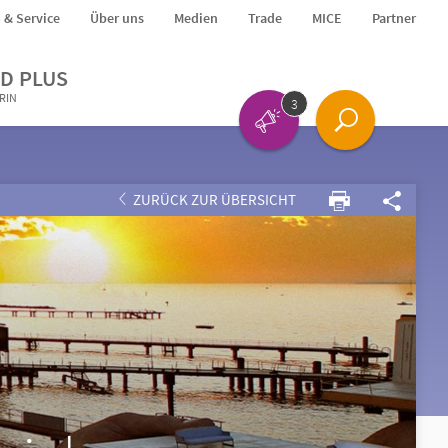
o & Service
Über uns
Medien
Trade
MICE
Partner
D PLUS
ERIN
3
ZURÜCK ZUR ÜBERSICHT