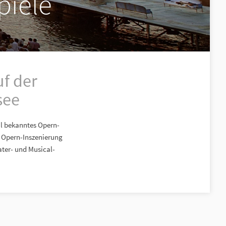
piele
f der
see
al bekanntes Opern-
e Opern-Inszenierung
ater- und Musical-