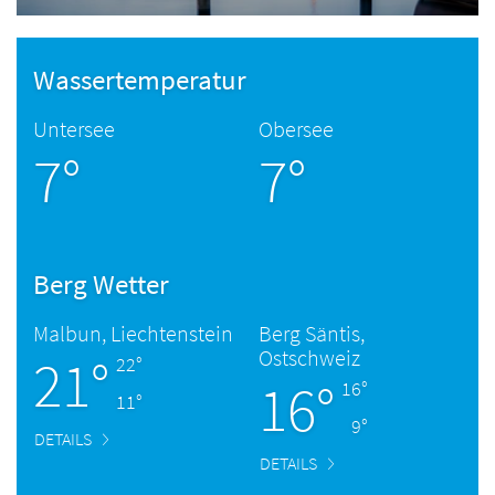
Wassertemperatur
Untersee
Obersee
7°
7°
Berg Wetter
Malbun, Liechtenstein
Berg Säntis,
Ostschweiz
21°
22°
16°
16°
11°
9°
DETAILS
DETAILS