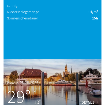
sonnig
Niederschlagsmenge
0 l/m²
Sonnenscheindauer
15h
Heute, 08.08.2026
29°
31°
18°
DETAILS