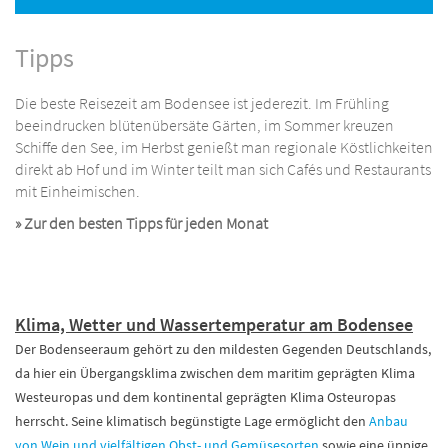
Tipps
Die beste Reisezeit am Bodensee ist jederezit. Im Frühling
beeindrucken blütenübersäte Gärten, im Sommer kreuzen
Schiffe den See, im Herbst genießt man regionale Köstlichkeiten
direkt ab Hof und im Winter teilt man sich Cafés und Restaurants
mit Einheimischen.
» Zur den besten Tipps für jeden Monat
Klima, Wetter und Wassertemperatur am Bodensee
Der Bodenseeraum gehört zu den mildesten Gegenden Deutschlands,
da hier ein Übergangsklima zwischen dem maritim geprägten Klima
Westeuropas und dem kontinental geprägten Klima Osteuropas
herrscht. Seine klimatisch begünstigte Lage ermöglicht den
Anbau
von Wein und vielfältigen Obst- und Gemüsesorten
sowie eine üppige