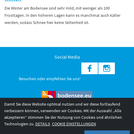
Die Winter am Bodensee sind sehr mild, mit weniger als 100
Frosttagen. In den höheren Lagen kann es manchmal auch kälter
werden, sodass Schnee hier keine Seltenheit ist.
Social Media
Besuchen oder empfehlen Sie uns!
Damit Sie diese Website optimal nutzen und wir diese fortlaufend
verbessern können, verwenden wir Cookies. Mit der Auswahl „Alle
akzeptieren“ stimmen Sie der Nutzung von Cookies und ähnlichen
© 2026 Internationale Bodensee Tourismus GmbH
3
Technologien zu.
DETAILS
COOKIE EINSTELLUNGEN
AGB 2025/26
Impressum
Barrierefreiheit