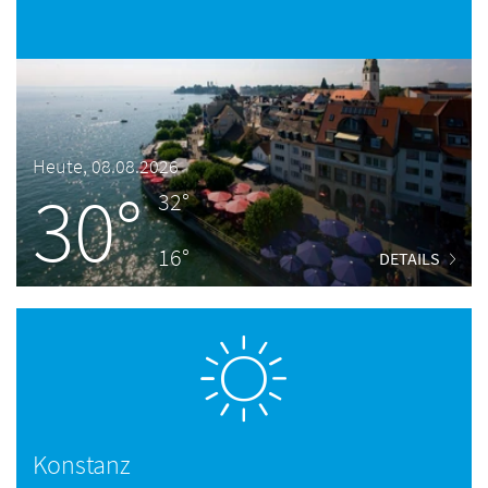
Heute, 08.08.2026
30°
32°
16°
DETAILS
Konstanz