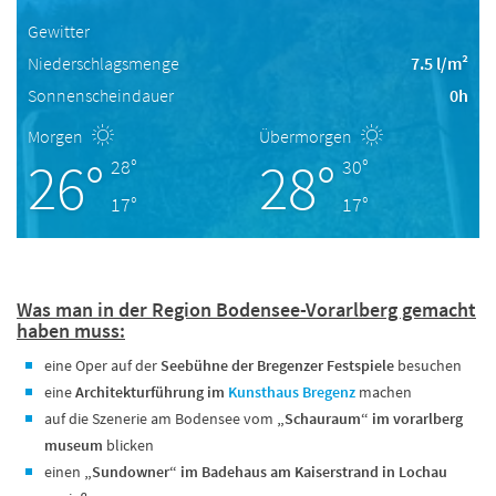
Gewitter
Niederschlagsmenge
7.5 l/m²
Sonnenscheindauer
0h
Morgen
Übermorgen
26°
28°
28°
30°
17°
17°
Was man in der Region Bodensee-Vorarlberg gemacht
haben muss:
eine Oper auf der
Seebühne der Bregenzer Festspiele
besuchen
eine
Architekturführung im
Kunsthaus Bregenz
machen
auf die Szenerie am Bodensee vom
„Schauraum“ im vorarlberg
museum
blicken
einen
„Sundowner“ im Badehaus am Kaiserstrand in Lochau