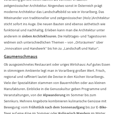
zeitgenössischer Architektur. Nirgendwo sonst in Österreich prägt
moderne Architektur das Landschaftsbild so wie in Vorarlberg. Das
Miteinander von traditioneller und zeitgenössischer (Holz-)Architektur
sticht sofort ins Auge. Die neuen Bauten sind ebenso ästhetisch wie
funktional und nachhaltig. Erleben kann man die Architektur unter
anderem in
sieben ArchitekTouren
. Die Halbtages- und Tagestouren
widmen sich unterschiedlichen Themen – von „Ortsräumen“ über
„Innovation und Handwerk“ bis hin zu „Landschaft und Natur“.
Gaumenschmaus
Ob ausgezeichnetes Restaurant oder uriges Wirtshaus: Auf gutes Essen
in stimmigem Ambiente legt man in Vorarlberg großen Wert. Frisch,
regional und raffiniert lautet die Devise in den Küchen Vorarlbergs.
Viele der Spezialitäten stammen von Bauernhöfen oder aus kleinen
Manufakturen. Einblicke in die Genusskultur geben Programme und
Veranstaltungen, von der
Alpwanderung
im Sommer bis zum
Sennkurs. Mehrere Angebote kombinieren kulinarische Genüsse mit
Bewegung: vom
Frühstück nach dem Sonnenaufgang
bis zur
E-Bike-
Tour
auf eine Alpe im Sommer oder
Kulinarisch Wandern
im Winter.