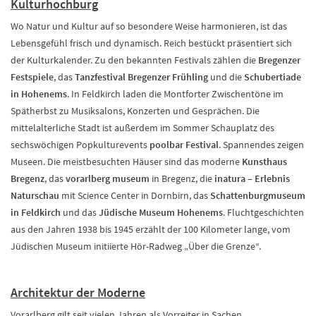
Kulturhochburg
Wo Natur und Kultur auf so besondere Weise harmonieren, ist das
Lebensgefühl frisch und dynamisch. Reich bestückt präsentiert sich
der Kulturkalender. Zu den bekannten Festivals zählen die
Bregenzer
Festspiele
, das
Tanzfestival Bregenzer Frühling
und die
Schubertiade
in Hohenems
. In Feldkirch laden die Montforter Zwischentöne im
Spätherbst zu Musiksalons, Konzerten und Gesprächen. Die
mittelalterliche Stadt ist außerdem im Sommer Schauplatz des
sechswöchigen Popkulturevents
poolbar Festival
. Spannendes zeigen
Museen. Die meistbesuchten Häuser sind das moderne
Kunsthaus
Bregenz
, das
vorarlberg museum
in Bregenz, die
inatura – Erlebnis
Naturschau
mit Science Center in Dornbirn, das
Schattenburgmuseum
in Feldkirch
und das
Jüdische Museum Hohenems
. Fluchtgeschichten
aus den Jahren 1938 bis 1945 erzählt der 100 Kilometer lange, vom
Jüdischen Museum initiierte Hör-Radweg „Über die Grenze“.
Architektur der Moderne
Vorarlberg gilt seit vielen Jahren als Vorreiter in Sachen