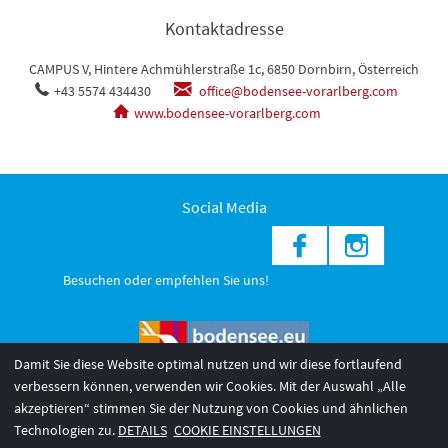
Kontaktadresse
CAMPUS V, Hintere Achmühlerstraße 1c, 6850 Dornbirn, Österreich
+43 5574 434430
office@bodensee-vorarlberg.com
www.bodensee-vorarlberg.com
Social Media
Besuchen oder empfehlen Sie uns!
Damit Sie diese Website optimal nutzen und wir diese fortlaufend
verbessern können, verwenden wir Cookies. Mit der Auswahl „Alle
akzeptieren“ stimmen Sie der Nutzung von Cookies und ähnlichen
© 2026 Internationale Bodensee Tourismus GmbH
3
Technologien zu.
DETAILS
COOKIE EINSTELLUNGEN
AGB 2025/26
Impressum
Barrierefreiheit