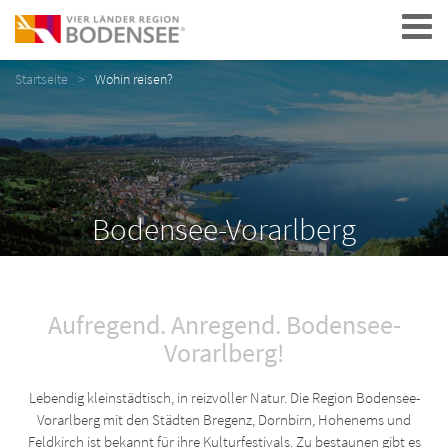
Navigation
Startseite
Wohin reisen?
Bodensee-Vorarlberg
Aufregend. Anregend. Bodensee-
Vorarlberg!
Lebendig kleinstädtisch, in reizvoller Natur. Die Region Bodensee-
Vorarlberg mit den Städten Bregenz, Dornbirn, Hohenems und
Feldkirch ist bekannt für ihre Kulturfestivals. Zu bestaunen gibt es