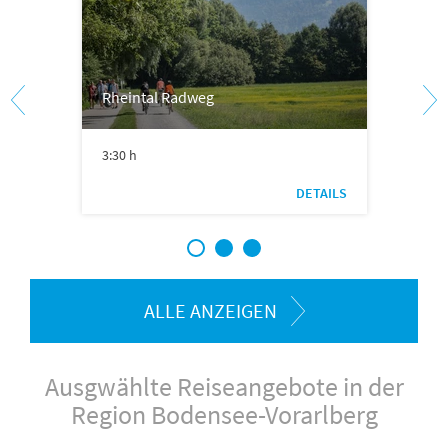
Rheintal Radweg
3:30 h
DETAILS
1
2
3
ALLE ANZEIGEN
Ausgwählte Reiseangebote in der
Region Bodensee-Vorarlberg