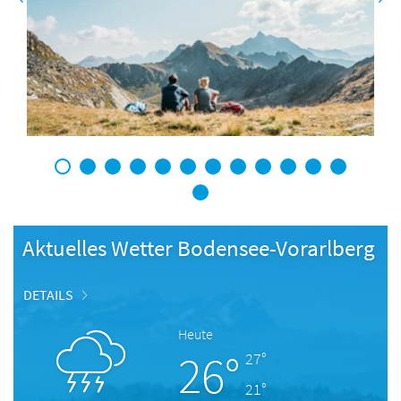
1
2
3
4
5
6
7
8
9
10
11
12
13
Aktuelles Wetter Bodensee-Vorarlberg
DETAILS
Heute
26°
27°
21°