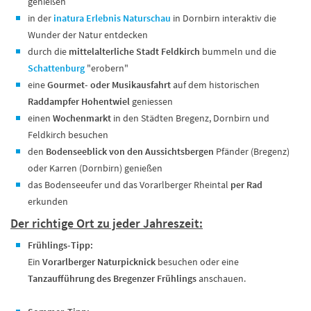
genießen
in der
inatura Erlebnis Naturschau
in Dornbirn interaktiv die
Wunder der Natur entdecken
durch die
mittelalterliche Stadt Feldkirch
bummeln und die
Schattenburg
"erobern"
eine
Gourmet- oder Musikausfahrt
auf dem historischen
Raddampfer Hohentwiel
geniessen
einen
Wochenmarkt
in den Städten Bregenz, Dornbirn und
Feldkirch besuchen
den
Bodenseeblick von den Aussichtsbergen
Pfänder (Bregenz)
oder Karren (Dornbirn) genießen
das Bodenseeufer und das Vorarlberger Rheintal
per Rad
erkunden
Der richtige Ort zu jeder Jahreszeit:
Frühlings-Tipp:
Ein
Vorarlberger Naturpicknick
besuchen oder eine
Tanzaufführung des Bregenzer Frühlings
anschauen.