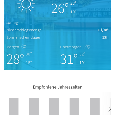
26°
28°
19°
sonnig
Niederschlagsmenge
0 l/m²
Sonnenscheindauer
12h
Morgen
Übermorgen
28°
31°
30°
32°
18°
19°
Empfohlene Jahreszeiten