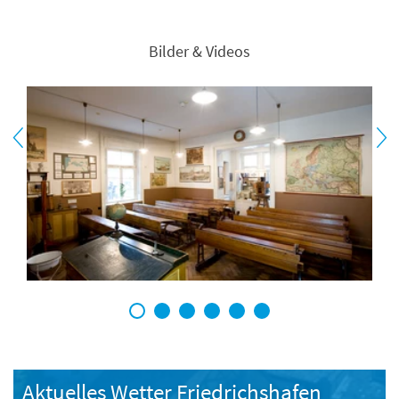
Bilder & Videos
1
2
3
4
5
6
Aktuelles Wetter Friedrichshafen