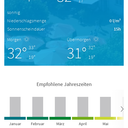
17°
sonnig
Niederschlagsmenge
0 l/m²
Sonnenscheindauer
15h
Morgen
Übermorgen
32°
31°
33°
32°
19°
19°
Empfohlene Jahreszeiten
Januar
Februar
März
April
Mai
Ju