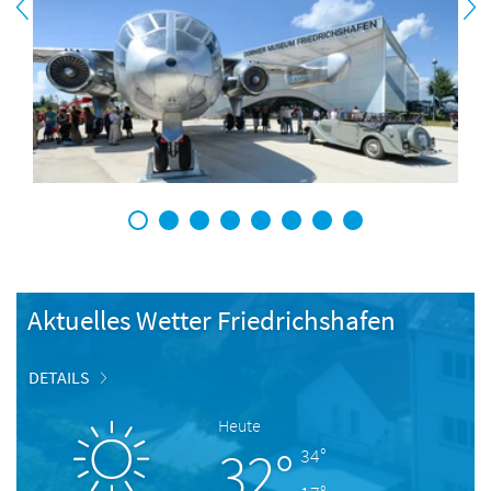
1
2
3
4
5
6
7
8
Aktuelles Wetter Friedrichshafen
DETAILS
Heute
32°
34°