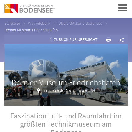
Navigation
Startseite
Was erleben?
Übersichtskarte Bodensee
Dornier Museum Friedrichshafen
ZURÜCK ZUR ÜBERSICHT
Dornier Museum Friedrichshafen
Friedrichshafen, Deutschland
Faszination Luft- und Raumfahrt im
größten Technikmuseum am