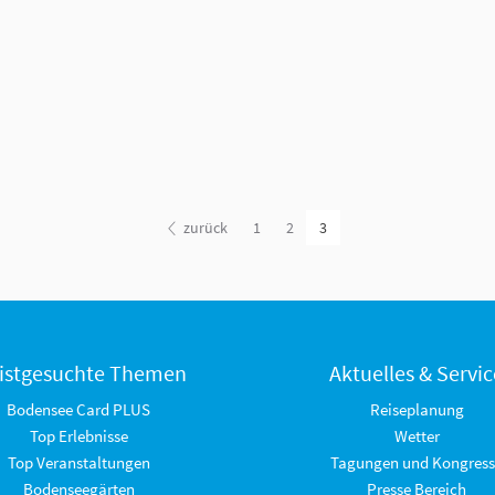
zurück
1
2
3
istgesuchte Themen
Aktuelles & Servic
Bodensee Card PLUS
Reiseplanung
Top Erlebnisse
Wetter
Top Veranstaltungen
Tagungen und Kongress
Bodenseegärten
Presse Bereich