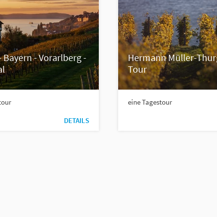
 Bayern - Vorarlberg -
Hermann Müller-Thur
al
Tour
tour
eine Tagestour
DETAILS