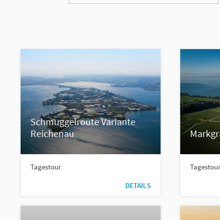
Schmuggelroute Variante
Reichenau
Markgr
Tagestour
Tagestou
DETAILS