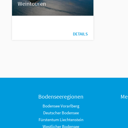
Weintouren
DETAILS
Bodenseeregionen
Me
Bodensee Vorarlberg
Deutscher Bodensee
Fürstentum Liechtenstein
Westlicher Bodensee