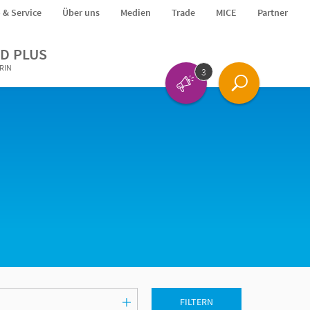
o & Service
Über uns
Medien
Trade
MICE
Partner
D PLUS
ERIN
3
FILTERN