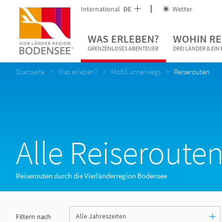
International
DE
Wetter
WAS ERLEBEN?
WOHIN RE
GRENZENLOSES ABENTEUER
DREI LÄNDER & EI
Startseite
Was erleben?
Mobil unterwegs
Reiserouten
Alle Reiseroute
Reiserouten durch die Vierländerregion Bodensee
Filtern nach