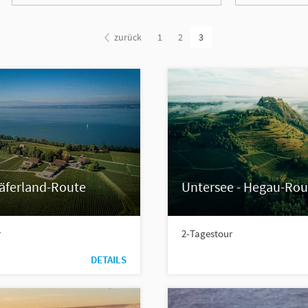
zurück
1
2
3
äferland-Route
Untersee - Hegau-Rou
r
2-Tagestour
DETAILS