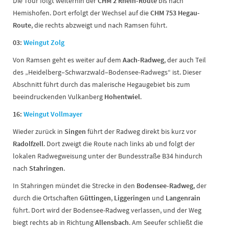
Die Tour folgt weiterhin der
CHM 2 Rhein-Route
bis nach
Hemishofen. Dort erfolgt der Wechsel auf die
CHM 753 Hegau-
Route
, die rechts abzweigt und nach Ramsen führt.
03:
Weingut Zolg
Von Ramsen geht es weiter auf dem
Aach-Radweg
, der auch Teil
des „Heidelberg–Schwarzwald–Bodensee-Radwegs“ ist. Dieser
Abschnitt führt durch das malerische Hegaugebiet bis zum
beeindruckenden Vulkanberg
Hohentwiel
.
16:
Weingut Vollmayer
Wieder zurück in
Singen
führt der Radweg direkt bis kurz vor
Radolfzell
. Dort zweigt die Route nach links ab und folgt der
lokalen Radwegweisung unter der Bundesstraße B34 hindurch
nach
Stahringen
.
In Stahringen mündet die Strecke in den
Bodensee-Radweg
, der
durch die Ortschaften
Güttingen
,
Liggeringen
und
Langenrain
führt. Dort wird der Bodensee-Radweg verlassen, und der Weg
biegt rechts ab in Richtung
Allensbach
. Am Seeufer schließt die