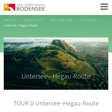
Navigation
Startseite
Was erleben?
Mobil unterwegs
Reiserouten
Untersee - Hegau-Route
Untersee - Hegau-Route
TOUR D Untersee–Hegau-Route