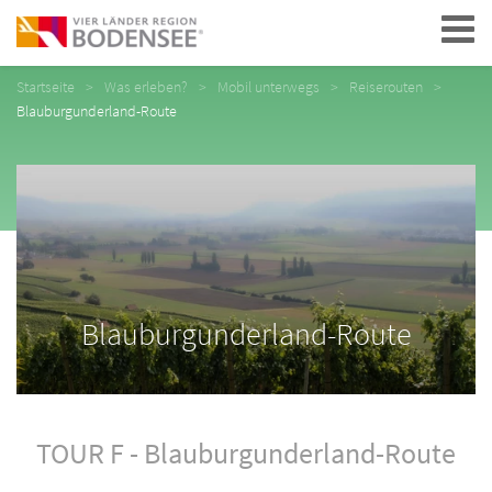
Navigation
Startseite
Was erleben?
Mobil unterwegs
Reiserouten
Blauburgunderland-Route
Blauburgunderland-Route
TOUR F - Blauburgunderland-Route