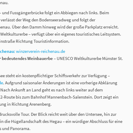
enau.
 und Fussgängerbrücke folgt ein Abbiegen nach links. Beim
verlässt der Weg den Bodenseeradweg und folgt der
enau. Über den Damm hinweg wird der große Parkplatz erreicht.
eltkulturerbe – verfügt über ein eigenes touristisches Leitsystem.
instraße Richtung Touristinformation.
ichenau:
winzerverein-reichenau.de
ihr bedeutendes Weinbauerbe
– UNESCO Weltkulturerbe Münster St.
ee steht ein kostenpflichtiger Schiffsverkehr zur Verfügung –
de
. Aufgrund saisonaler Änderungen ist eine vorherige Abklärung
Nach Ankunft an Land geht es nach links weiter auf dem
-Route bis zum Bahnhof Mannenbach-Salenstein. Dort zeigt ein
ung in Richtung Arenenberg.
ucksvolle Tour. Der Blick reicht weit über den Untersee, hin zur
 in die Hügellandschaft des Hegau – ein würdiger Abschluss für eine
ss und Panorama.