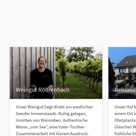
Weingut Röhrenbach
Rebland
Unser Weingut liegt direkt am westlichen
Unser Hof b
Seeufer Immenstaads. Ruhig gelegen,
einem Ort 
inmitten von Weinreben. Authentische
Obstplantag
Weine „vom See“, eine Vater-Tochter-
Gläschen We
Zusammenarbeit mit klarem Ausdruck.
fröhliche S