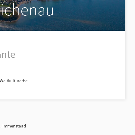
eichenau
ante
Weltkulturerbe.
h
, Immenstaad