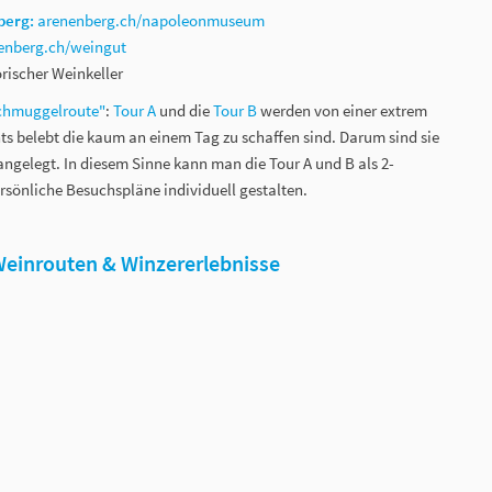
berg:
arenenberg.ch/napoleonmuseum
enberg.ch/weingut
orischer Weinkeller
Schmuggelroute"
:
Tour A
und die
Tour B
werden von einer extrem
s belebt die kaum an einem Tag zu schaffen sind. Darum sind sie
angelegt. In diesem Sinne kann man die Tour A und B als 2-
rsönliche Besuchspläne individuell gestalten.
Weinrouten & Winzererlebnisse