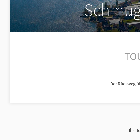
Schmugg
TOU
Der Rückweg üb
Ihr B