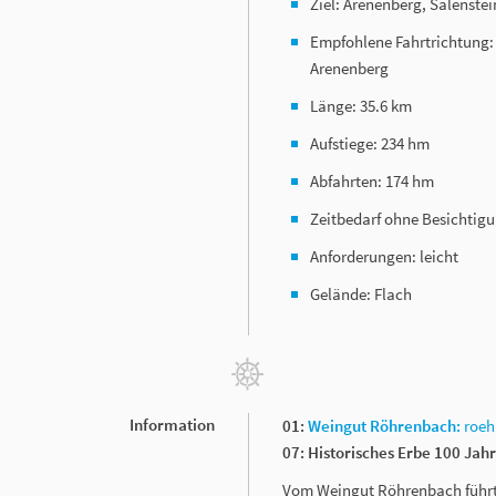
Ziel: Arenenberg, Salenstei
Empfohlene Fahrtrichtung:
Arenenberg
Länge: 35.6 km
Aufstiege: 234 hm
Abfahrten: 174 hm
Zeitbedarf ohne Besichtigun
Anforderungen: leicht
Gelände: Flach
Information
01:
Weingut Röhrenbach:
roeh
07: Historisches Erbe 100 Ja
Vom Weingut Röhrenbach führt d