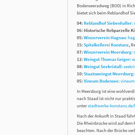
Bodenseeradweg (BOD) in Rich
bietet sich beim Reblandhof Si
04:
Reblandhof Siebenhaller
:
06: Historische Rebparzelle K
05:
Winzerverein Hagnau:
hag
15:
Spitalkellerei Konstanz
,
R
07:
Winzerverein Meersburg:
12:
Weingut Thomas Geiger:
w
08:
Weingut Seekristall:
seekri
10:
Staatsweingut Meersburg:
05:
Vineum Bodensee:
vineum
In Meersburg ist eine wohlverd
nach Staad ist nicht nur prakti
unter
stadtwerke-konstanz.de/f
Nach der Ankunft in Staad füh
Die Rheinbrücke wird auf dem
beachten. Nach der Brücke ver