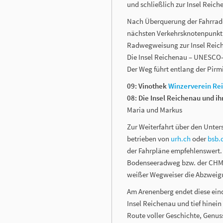
und schließlich zur Insel Reich
Nach Überquerung der Fahrrad-
nächsten Verkehrsknotenpunkt 
Radwegweisung zur Insel Reich
Die Insel Reichenau – UNESCO-W
Der Weg führt entlang der Pirm
09: Vinothek
Winzerverein Re
08: Die Insel Reichenau und 
Maria und Markus
Zur Weiterfahrt über den Unters
betrieben von
urh.ch
oder
bsb.
der Fahrpläne empfehlenswert. 
Bodenseeradweg bzw. der CHM2
weißer Wegweiser die Abzweig
Am Arenenberg endet diese eindr
Insel Reichenau und tief hinein
Route voller Geschichte, Genu