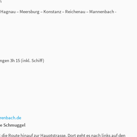
n
 Hagnau – Meersburg – Konstanz – Reichenau – Mannenbach -
gen 3h 15 (inkl. Schiff)
renbach.de
hre Schmuggel
ie Route hinauf zur Hauptstrasse. Dort geht es nach links auf den