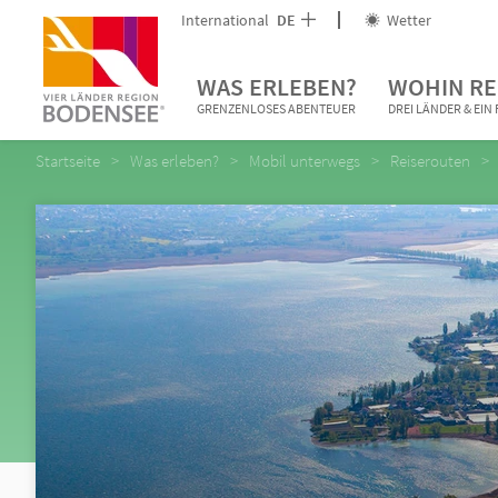
International
DE
Wetter
WAS ERLEBEN?
WOHIN RE
GRENZENLOSES ABENTEUER
DREI LÄNDER & EI
Startseite
Was erleben?
Mobil unterwegs
Reiserouten