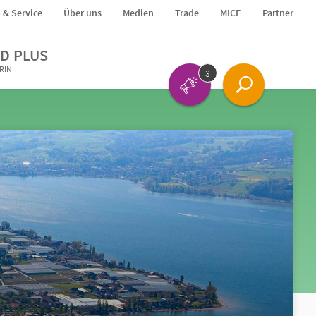
o & Service
Über uns
Medien
Trade
MICE
Partner
D PLUS
ERIN
3