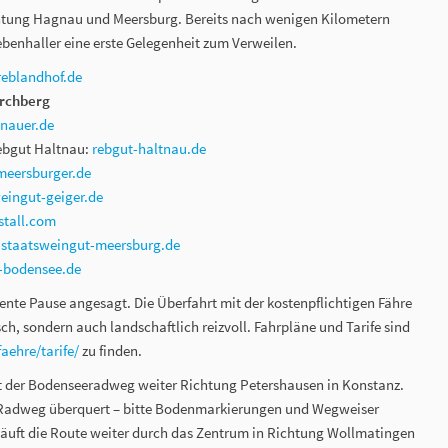
tung Hagnau und Meersburg. Bereits nach wenigen Kilometern
ebenhaller eine erste Gelegenheit zum Verweilen.
reblandhof.de
irchberg
nauer.de
ebgut Haltnau:
rebgut-haltnau.de
meersburger.de
eingut-geiger.de
stall.com
staatsweingut-meersburg.de
-bodensee.de
iente Pause angesagt. Die Überfahrt mit der kostenpflichtigen Fähre
sch, sondern auch landschaftlich reizvoll. Fahrpläne und Tarife sind
aehre/tarife/
zu finden.
rt der Bodenseeradweg weiter Richtung Petershausen in Konstanz.
 Radweg überquert – bitte Bodenmarkierungen und Wegweiser
läuft die Route weiter durch das Zentrum in Richtung Wollmatingen