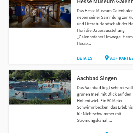
Hesse Museum Gaien
Das Hesse Museum Gaienhofen
neben seiner Sammlung zur Kü
und Literaturlandschaft der Ha
Höri die Dauerausstellung
„Gaienhofener Umwege. Her
Hesse...
DETAILS
AUF KARTE
Aachbad Singen
Das Aachbad liegt sehr reizvoll
grünen Insel mit Blick auf den
Hohentwiel. Ein 50 Meter
Schwimmbecken, das Erlebni
für Nichtschwimmer mit
Strömungskanal,...