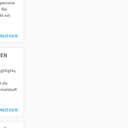
ppenreise
 Bei
kt mit
 ANZEIGEN
GEN
ghlights,
t die
eimatstadt
 ANZEIGEN