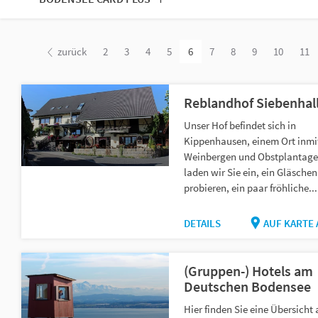
zurück
2
3
4
5
6
7
8
9
10
11
Reblandhof Siebenhal
Unser Hof befindet sich in
Kippenhausen, einem Ort inmi
Weinbergen und Obstplantage
laden wir Sie ein, ein Gläsche
probieren, ein paar fröhliche...
DETAILS
AUF KARTE
(Gruppen-) Hotels am
Deutschen Bodensee
Hier finden Sie eine Übersicht 