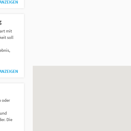
 ANZEIGEN
g
art mit
eit soll
ebnis,
 ANZEIGEN
 oder
 und
er. Die