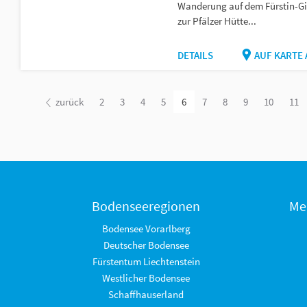
Wanderung auf dem Fürstin-G
zur Pfälzer Hütte...
DETAILS
AUF KARTE
zurück
2
3
4
5
6
7
8
9
10
11
Bodenseeregionen
Me
Bodensee Vorarlberg
Deutscher Bodensee
Fürstentum Liechtenstein
Westlicher Bodensee
Schaffhauserland