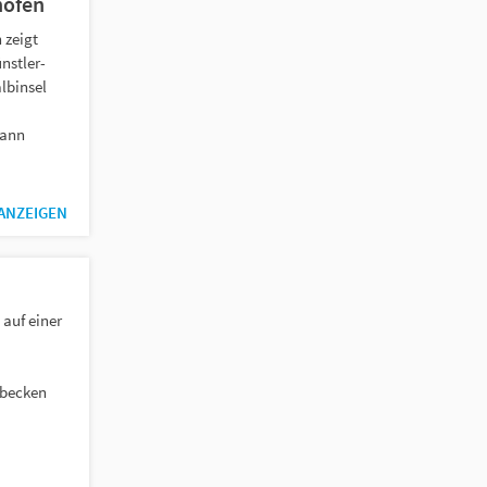
hofen
 zeigt
nstler-
lbinsel
mann
 ANZEIGEN
 auf einer
sbecken