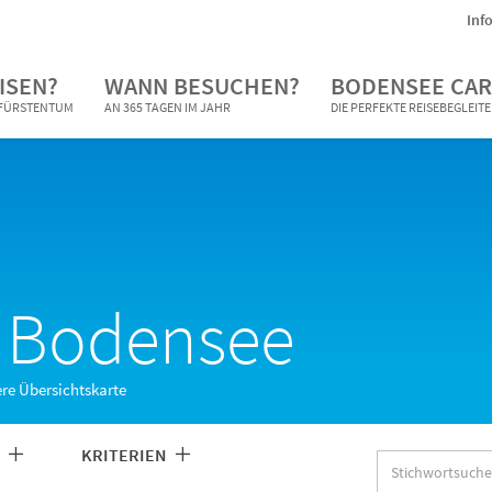
Inf
ISEN?
WANN BESUCHEN?
BODENSEE CAR
N FÜRSTENTUM
AN 365 TAGEN IM JAHR
DIE PERFEKTE REISEBEGLEIT
e Bodensee
ere Übersichtskarte
N
KRITERIEN
Stichwortsuche