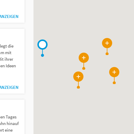
 ANZEIGEN
legt die
47
am mit
it ihrer
214
uen Ideen
193
18
 ANZEIGEN
hen Tages
bahn hinauf
rt eine