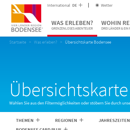
International
DE
Wetter
WAS ERLEBEN?
WOHIN RE
GRENZENLOSES ABENTEUER
DREI LÄNDER & EI
Startseite
Was erleben?
Übersichtskarte Bodensee
Übersichtskart
Wählen Sie aus den Filtermöglichkeiten oder stöbern Sie durch uns
THEMEN
REGIONEN
JAHRESZEITE
BODENSEE CARD PLUS