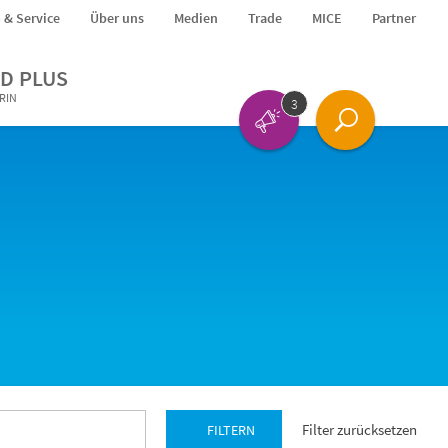
o & Service
Über uns
Medien
Trade
MICE
Partner
D PLUS
ERIN
3
Filter zurücksetzen
FILTERN