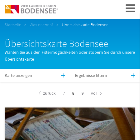
Navigation
Startseite
Was erleben?
Übersichtskarte Bodensee
Übersichtskarte Bodensee
Wählen Sie aus den Filtermöglichkeiten oder stöbern Sie durch unsere
Übersichtskarte
Karte anzeigen
Ergebnisse filtern
zurück
7
8
9
vor