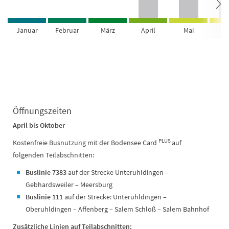
Januar
Februar
März
April
Mai
Ju
Öffnungszeiten
April bis Oktober
PLUS
Kostenfreie Busnutzung mit der Bodensee Card
auf
folgenden Teilabschnitten:
Buslinie 7383
auf der Strecke Unteruhldingen –
Gebhardsweiler – Meersburg
Buslinie 111
auf der Strecke: Unteruhldingen –
Oberuhldingen – Affenberg – Salem Schloß – Salem Bahnhof
Zusätzliche Linien auf Teilabschnitten: