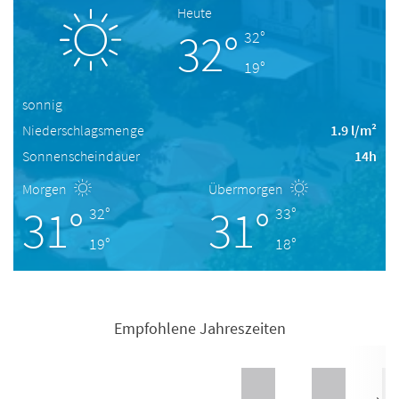
Heute
32°
32°
19°
sonnig
Niederschlagsmenge
1.9 l/m²
Sonnenscheindauer
14h
Morgen
Übermorgen
31°
31°
32°
33°
19°
18°
Empfohlene Jahreszeiten