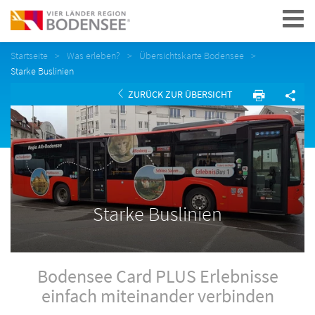
Navigation
Startseite
Was erleben?
Übersichtskarte Bodensee
Starke Buslinien
ZURÜCK ZUR ÜBERSICHT
Starke Buslinien
Bodensee Card PLUS Erlebnisse
einfach miteinander verbinden