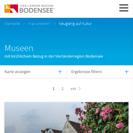
Navigation
Startseite
Was erleben?
Neugierig auf Kultur
Museen
mit kirchlichem Bezug in der Vierländerregion Bodensee
Karte anzeigen
Ergebnisse filtern
1
2
vor