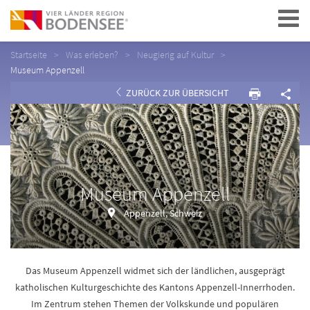
Navigation
Startseite
Was erleben?
Neugierig auf Kultur
Museum Appenzell
ZURÜCK ZUR ÜBERSICHT
Museum Appenzell
Appenzell, Schweiz
Das Museum Appenzell widmet sich der ländlichen, ausgeprägt
katholischen Kulturgeschichte des Kantons Appenzell-Innerrhoden.
Im Zentrum stehen Themen der Volkskunde und populären