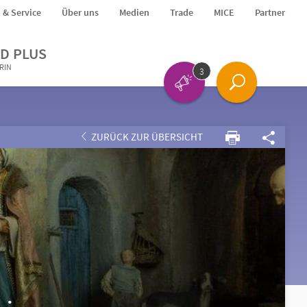
o & Service
Über uns
Medien
Trade
MICE
Partner
D PLUS
ERIN
3
ZURÜCK ZUR ÜBERSICHT