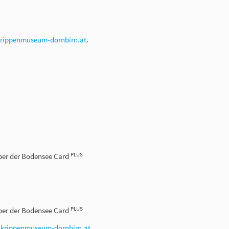
krippenmuseum-dornbirn.at
.
PLUS
haber der Bodensee Card
PLUS
haber der Bodensee Card
r
krippenmuseum-dornbirn.at
.