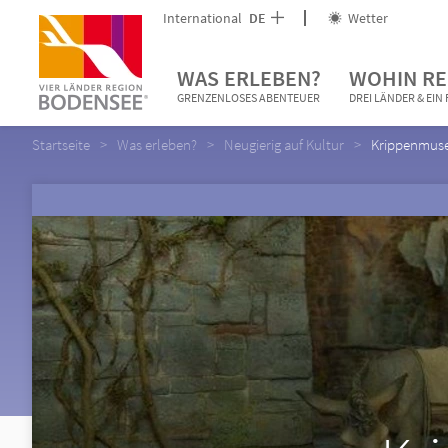
International
DE
Wetter
WAS ERLEBEN?
WOHIN RE
GRENZENLOSES ABENTEUER
DREI LÄNDER & EI
Startseite
Was erleben?
Neugierig auf Kultur
Krippenmus