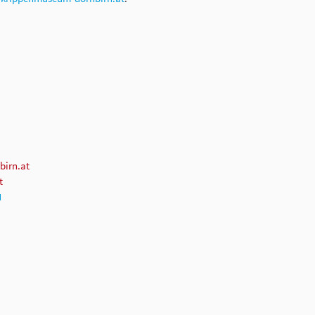
irn.at
t
N