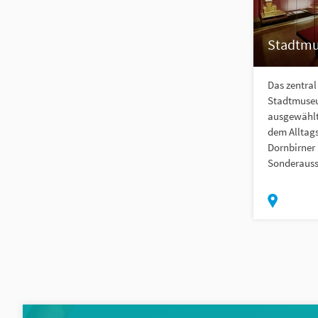
Stadtmu
Das zentra
Stadtmuseu
ausgewählt
dem Alltag
Dornbirner
Sonderausst