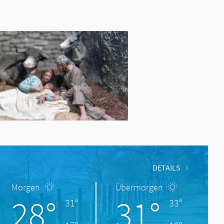
DETAILS
Morgen
Übermorgen
28°
31°
31°
33°