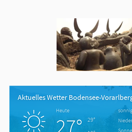
Aktuelles Wetter Bodensee-Vorarlber
Heute
sonni
27°
29°
Niede
Sonne