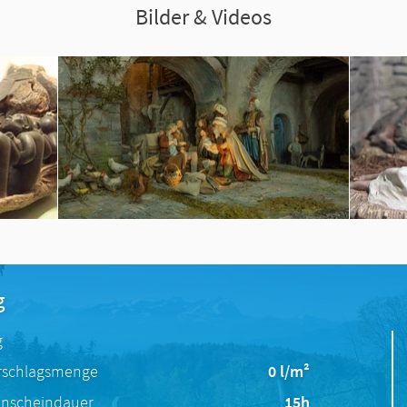
Bilder & Videos
g
g
rschlagsmenge
0 l/m²
nscheindauer
15h