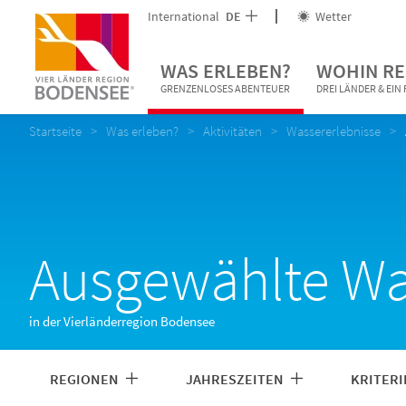
International
DE
Wetter
WAS ERLEBEN?
WOHIN RE
GRENZENLOSES ABENTEUER
DREI LÄNDER & EI
Startseite
Was erleben?
Aktivitäten
Wassererlebnisse
Ausgewählte Wa
in der Vierländerregion Bodensee
REGIONEN
JAHRESZEITEN
KRITER