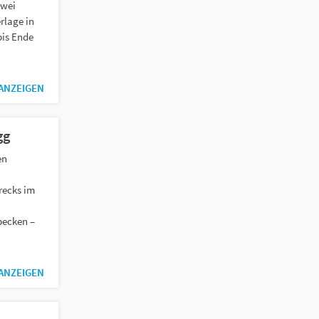
zwei
rlage in
bis Ende
 ANZEIGEN
gg
en
recks im
becken –
 ANZEIGEN