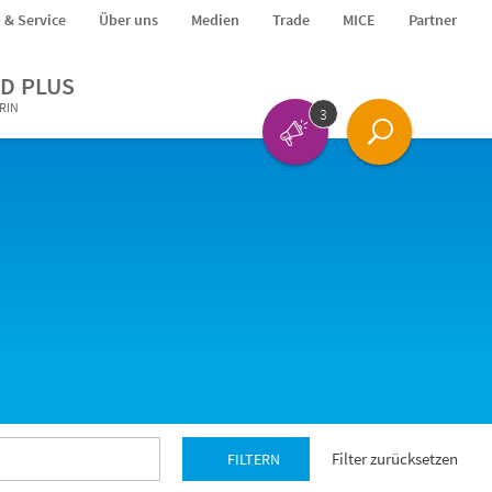
o & Service
Über uns
Medien
Trade
MICE
Partner
D PLUS
ERIN
3
Filter zurücksetzen
FILTERN