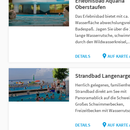
Erlebnisbad Aquaria
Oberstaufen
Das Erlebnisbad bietet mit ca.
Wasserfläche abwechslungsre
Badespaß. Jagen Sie über die
lange Wasserrutsche, schwim
durch den Wildwasserkreisel,..
DETAILS
AUF KARTE
Strandbad Langenarg
Herrlich gelegenes, familienfr
Strandbad direkt am See mit
Panoramablick auf die Schwei
Großes Schwimmerbecken,
Freizeitbecken mit Wasserrutsc
DETAILS
AUF KARTE