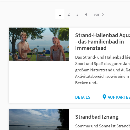
1
2
3
4
vor
Strand-Hallenbad Aqu
- das Familienbad in
Immenstaad
Das Strand- und Hallenbad biet
Sport und Spaß das ganze Jahr
großem Naturstrand und Auße
Aktivitätsbereich sowie einem
Becken und...
DETAILS
AUF KARTE
Strandbad Iznang
Sommer und Sonne ist Strand