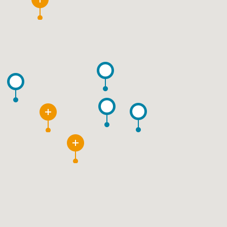
2
9
10