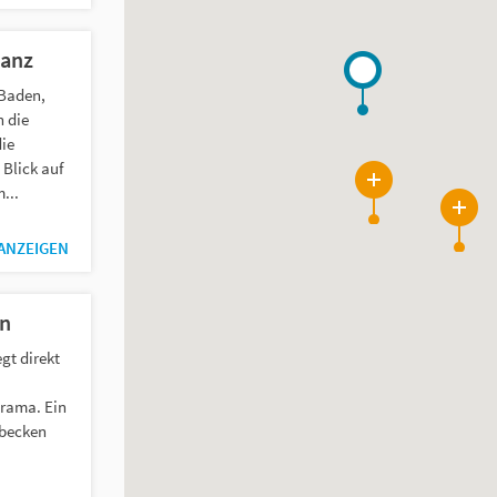
tanz
 Baden,
 die
ie
Blick auf
...
7
4
 ANZEIGEN
n
gt direkt
rama. Ein
becken