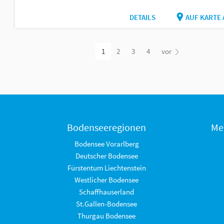
DETAILS
AUF KARTE
1
2
3
4
vor
Bodenseeregionen
Me
Bodensee Vorarlberg
Deutscher Bodensee
Fürstentum Liechtenstein
Westlicher Bodensee
Schaffhauserland
St.Gallen-Bodensee
Thurgau Bodensee