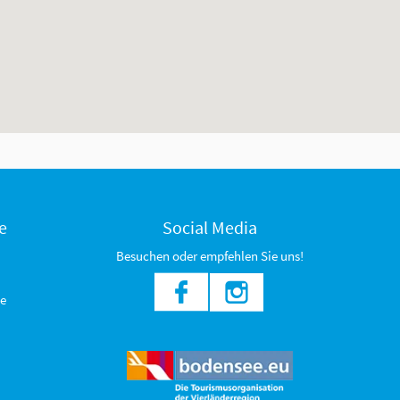
e
Social Media
Besuchen oder empfehlen Sie uns!
e