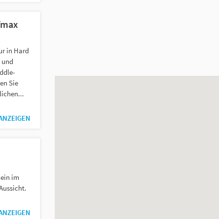
fmax
r in Hard
r und
ddle-
en Sie
ichen...
 ANZEIGEN
ein im
Aussicht.
 ANZEIGEN