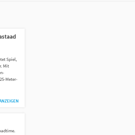
astaad
et Spiel,
. Mit
n-
 25-Meter-
 ANZEIGEN
badtime.