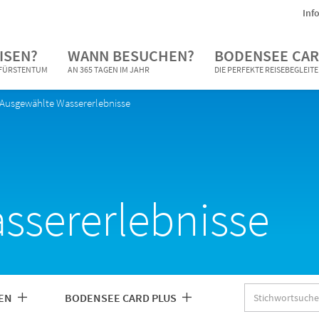
Inf
ISEN?
WANN BESUCHEN?
BODENSEE CAR
N FÜRSTENTUM
AN 365 TAGEN IM JAHR
DIE PERFEKTE REISEBEGLEIT
Ausgewählte Wassererlebnisse
ssererlebnisse
Stichwortsuche
IEN
BODENSEE CARD PLUS