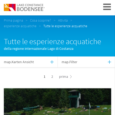
Navigation
Prima pagina
Cosa scoprire?
Attività
esperienze acquatiche
Tutte le esperienze acquatiche
Tutte le esperienze acquatiche
della regione internazionale Lago di Costanza
map.Karten Ansicht
map.Filter
1
2
prima