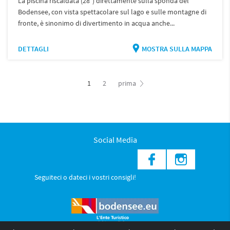
La piscina riscaldata (28°) direttamente sulla sponda del
Bodensee, con vista spettacolare sul lago e sulle montagne di
fronte, è sinonimo di divertimento in acqua anche...
DETTAGLI
MOSTRA SULLA MAPPA
1
2
prima
Social Media
Seguiteci o dateci i vostri consigli!