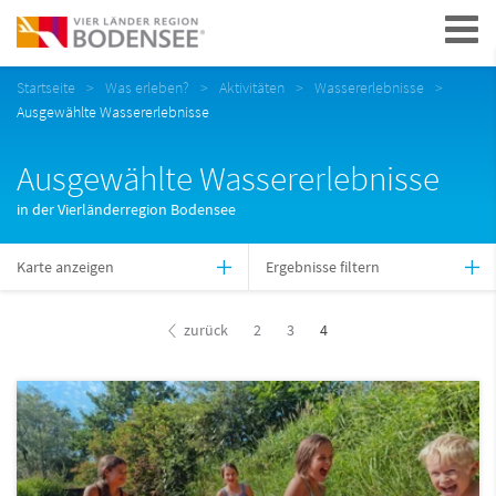
Navigation
Startseite
Was erleben?
Aktivitäten
Wassererlebnisse
Ausgewählte Wassererlebnisse
Ausgewählte Wassererlebnisse
in der Vierländerregion Bodensee
Karte anzeigen
Ergebnisse filtern
zurück
2
3
4