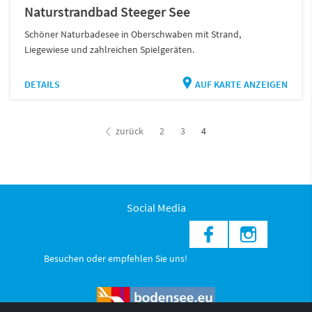
Naturstrandbad Steeger See
Schöner Naturbadesee in Oberschwaben mit Strand,
Liegewiese und zahlreichen Spielgeräten.
DETAILS
AUF KARTE ANZEIGEN
zurück
2
3
4
Social Media
Besuchen oder empfehlen Sie uns!