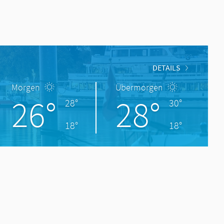
DETAILS
Morgen
Übermorgen
26°
28°
28°
30°
18°
18°