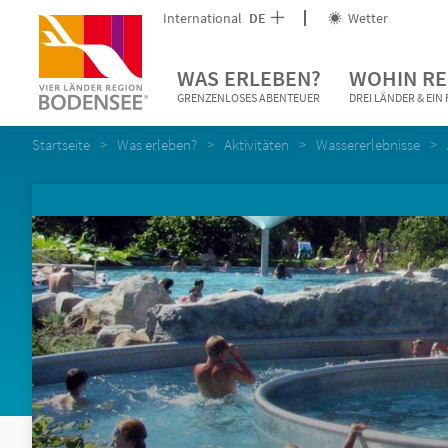
International
DE
Wetter
WAS ERLEBEN?
WOHIN RE
GRENZENLOSES ABENTEUER
DREI LÄNDER & EI
Startseite
Was erleben?
Aktivitäten
Wassererlebnisse