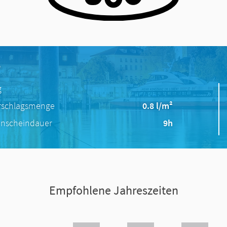
e
g
rschlagsmenge
0.8 l/m²
nscheindauer
9h
Empfohlene Jahreszeiten