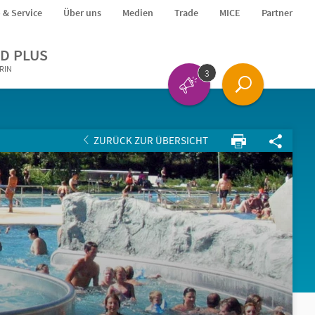
o & Service
Über uns
Medien
Trade
MICE
Partner
D PLUS
ERIN
3
ZURÜCK ZUR ÜBERSICHT