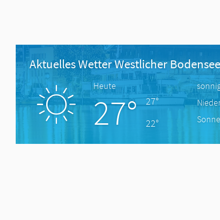
Aktuelles Wetter Westlicher Bodense
Heute
sonni
27°
27°
Niede
Sonne
22°