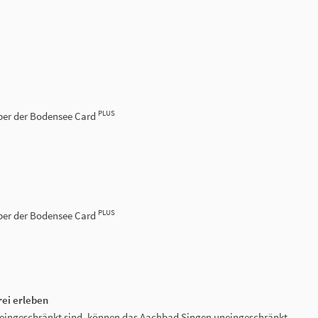
PLUS
haber der Bodensee Card
PLUS
haber der Bodensee Card
rei erleben
ät eingeschränkt sind, können das Aachbad Singen uneingeschränkt