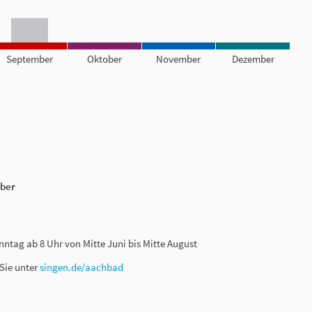
September
Oktober
November
Dezember
mber
tag ab 8 Uhr von Mitte Juni bis Mitte August
 Sie unter
singen.de/aachbad