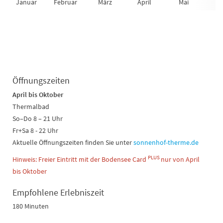
Januar
Februar
März
April
Mai
Ju
Öffnungszeiten
April bis Oktober
Thermalbad
So–Do 8 – 21 Uhr
Fr+Sa 8 - 22 Uhr
Aktuelle Öffnungszeiten finden Sie unter
sonnenhof-therme.de
PLUS
Hinweis: Freier Eintritt mit der Bodensee Card
nur von April
bis Oktober
Empfohlene Erlebniszeit
180 Minuten