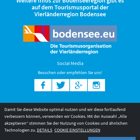
Weitere Infos zur Bodenseeregion gibt es
auf dem Tourismusportal der
Vierländerregion Bodensee
Social Media
Besuchen oder empfehlen Sie uns!
Bodensee Regionen
Bodensee Highlights
Damit Sie diese Website optimal nutzen und wir diese fortlaufend
Bodensee Angebote
verbessern können, verwenden wir Cookies. Mit der Auswahl „Alle
akzeptieren“ stimmen Sie der Nutzung von Cookies und ähnlichen
Technologien zu.
DETAILS
COOKIE EINSTELLUNGEN
© 2026 Internationale Bodensee Tourismus GmbH