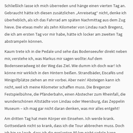
Schließlich lasse ich mich überreden und hänge einen vierten Tag an.
Gebraucht hätte ich diesen zusätzlichen „Anreisetag“ nicht, denke ich
überheblich, als ich das Fahrrad am späten Nachmittag aus dem Zug
hieve. Die etwas mehr als zehn Kilometer von Lindau nach Bregenz,
die ich am ersten Tag vor mir habe, hätte ich locker am zweiten Tag
abstrampeln können.
Kaum trete ich in die Pedale und sehe das Bodenseeufer direkt neben
mir, verstehe ich, was Markus mir sagen wollte: Auf dem
Bodenseeradweg ist der Weg das Ziel. Wie dumm ich doch war! Ich
könne mir wirklich in den Hintern beißen. Strandbäder, Eiscafés und
Minigolfplätze ziehen an mir vorbei. Aber nein! Absteigen kann ich
nicht, weil ich meine Kilometer schaffen muss. Die Bregenzer
Festspielbühne, die Pfänderbahn, einen Abstecher zum Rheinfall, die
wunderschönen Altstädte von Lindau oder Meersburg, das Zeppelin
Museum – ich mag gar nicht daran denken, was mir alles entgeht!
Am dritten Tag hat mein Körper ein Einsehen. Ich werde krank.
Gottseidank nicht so krank, dass ich die Tour abbrechen muss. Doch
ich bin so lasch, dass ich die geplanten 80 km nicht radeln kann.