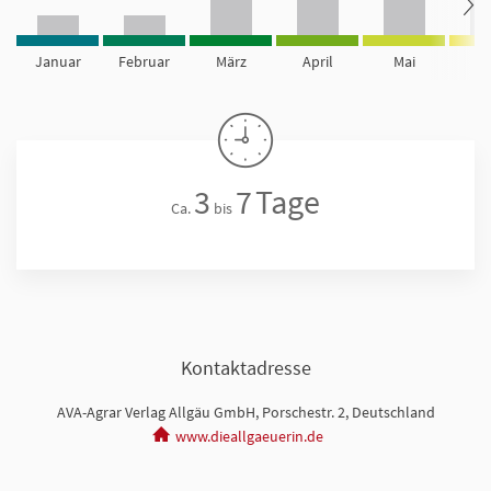
Januar
Februar
März
April
Mai
Ju
3
7
Tage
Ca.
bis
Kontaktadresse
AVA-Agrar Verlag Allgäu GmbH, Porschestr. 2, Deutschland
www.dieallgaeuerin.de