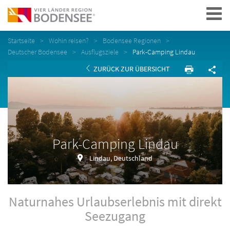
Navigation
Startseite
Wohin reisen?
Bodensee Regionen
Deutscher Bodensee
Ausflugsziele
Park-Camping Lindau
ZURÜCK ZUR ÜBERSICHT
Park-Camping Lindau
Lindau, Deutschland
Naturnahes Urlaubserlebnis mit direkt
Seezugang