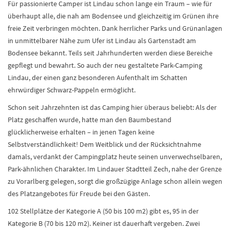
Für passionierte Camper ist Lindau schon lange ein Traum – wie für
überhaupt alle, die nah am Bodensee und gleichzeitig im Grünen ihre
freie Zeit verbringen möchten. Dank herrlicher Parks und Grünanlagen
in unmittelbarer Nähe zum Ufer ist Lindau als Gartenstadt am
Bodensee bekannt. Teils seit Jahrhunderten werden diese Bereiche
gepflegt und bewahrt. So auch der neu gestaltete Park-Camping
Lindau, der einen ganz besonderen Aufenthalt im Schatten
ehrwürdiger Schwarz-Pappeln ermöglicht.
Schon seit Jahrzehnten ist das Camping hier überaus beliebt: Als der
Platz geschaffen wurde, hatte man den Baumbestand
glücklicherweise erhalten – in jenen Tagen keine
Selbstverständlichkeit! Dem Weitblick und der Rücksichtnahme
damals, verdankt der Campingplatz heute seinen unverwechselbaren,
Park-ähnlichen Charakter. Im Lindauer Stadtteil Zech, nahe der Grenze
zu Vorarlberg gelegen, sorgt die großzügige Anlage schon allein wegen
des Platzangebotes für Freude bei den Gästen.
102 Stellplätze der Kategorie A (50 bis 100 m2) gibt es, 95 in der
Kategorie B (70 bis 120 m2). Keiner ist dauerhaft vergeben. Zwei