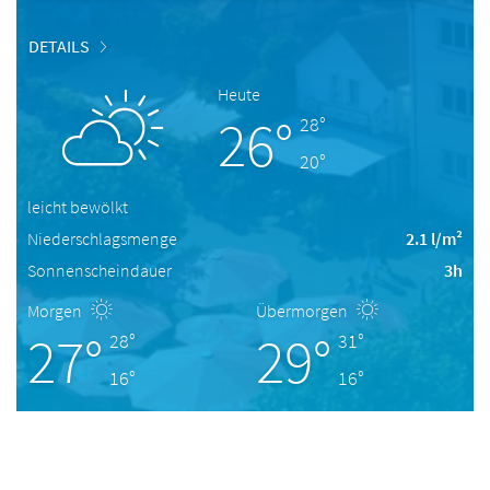
DETAILS
Heute
26°
28°
20°
leicht bewölkt
Niederschlagsmenge
2.1 l/m²
Sonnenscheindauer
3h
Morgen
Übermorgen
27°
29°
28°
31°
16°
16°