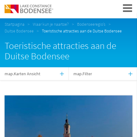
Navigation
Startpagina
Waar kun je naartoe?
Bodenseeregio’s
Duitse Bodensee
Toeristische attracties aan de Duitse Bodensee
Toeristische attracties aan de
Duitse Bodensee
map.Karten Ansicht
map.Filter