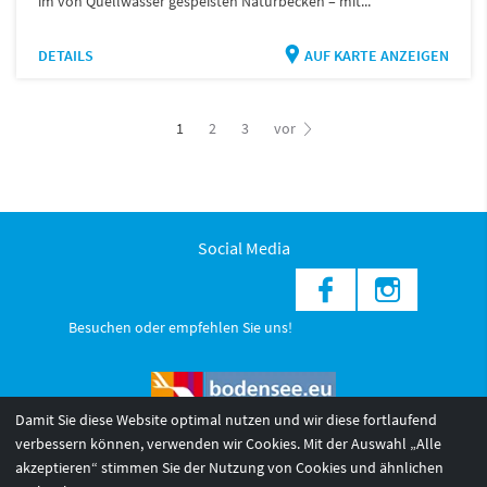
im von Quellwasser gespeisten Naturbecken – mit...
DETAILS
AUF KARTE ANZEIGEN
1
2
3
vor
Social Media
Besuchen oder empfehlen Sie uns!
Damit Sie diese Website optimal nutzen und wir diese fortlaufend
verbessern können, verwenden wir Cookies. Mit der Auswahl „Alle
akzeptieren“ stimmen Sie der Nutzung von Cookies und ähnlichen
© 2026 Internationale Bodensee Tourismus GmbH