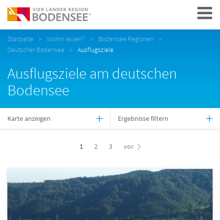
Navigation
Startseite
Wohin reisen?
Bodensee Regionen
Deutscher Bodensee
Ausflugsziele
Ausflugsziele am deutschen
Bodensee
Karte anzeigen
Ergebnisse filtern
1
2
3
vor