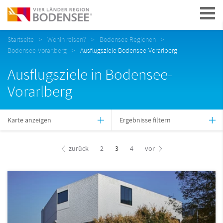
Navigation
Startseite
Wohin reisen?
Bodensee Regionen
Bodensee-Vorarlberg
Ausflugsziele Bodensee-Vorarlberg
Ausflugsziele in Bodensee-
Vorarlberg
Karte anzeigen
Ergebnisse filtern
zurück
2
3
4
vor