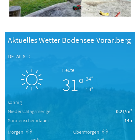
Aktuelles Wetter Bodensee-Vorarlberg
DETAILS
Heute
31°
34°
19°
sonnig
Niederschlagsmenge
0.2 l/m²
Sonnenscheindauer
14h
Morgen
Übermorgen