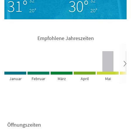
31°
30°
32°
32°
20°
20°
Empfohlene Jahreszeiten
Januar
Februar
März
April
Mai
Ju
Öffnungszeiten