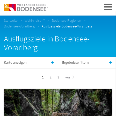
Navigation
Startseite
Wohin reisen?
Bodensee Regionen
Bodensee-Vorarlberg
Ausflugsziele Bodensee-Vorarlberg
Ausflugsziele in Bodensee-
Vorarlberg
Karte anzeigen
Ergebnisse filtern
1
2
3
vor