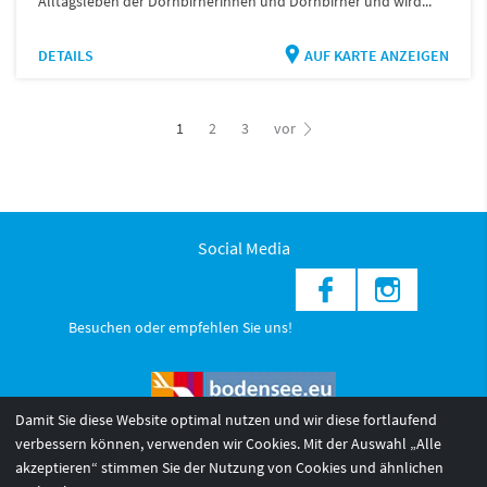
Alltagsleben der Dornbirnerinnen und Dornbirner und wird...
DETAILS
AUF KARTE ANZEIGEN
1
2
3
vor
Social Media
Besuchen oder empfehlen Sie uns!
Damit Sie diese Website optimal nutzen und wir diese fortlaufend
verbessern können, verwenden wir Cookies. Mit der Auswahl „Alle
akzeptieren“ stimmen Sie der Nutzung von Cookies und ähnlichen
© 2026 Internationale Bodensee Tourismus GmbH