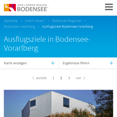
Navigation
Startseite
Wohin reisen?
Bodensee Regionen
Bodensee-Vorarlberg
Ausflugsziele Bodensee-Vorarlberg
Ausflugsziele in Bodensee-
Vorarlberg
Karte anzeigen
Ergebnisse filtern
zurück
1
2
3
vor