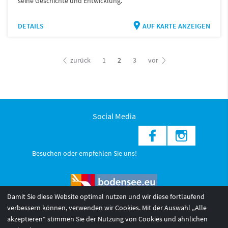
seine Geschichte und Entwicklung.
DETAILS
AUF KARTE ANZEIGEN
zurück
1
2
3
vor
Social Media
Besuchen oder empfehlen Sie uns!
Damit Sie diese Website optimal nutzen und wir diese fortlaufend
verbessern können, verwenden wir Cookies. Mit der Auswahl „Alle
akzeptieren“ stimmen Sie der Nutzung von Cookies und ähnlichen
© 2026 Internationale Bodensee Tourismus GmbH