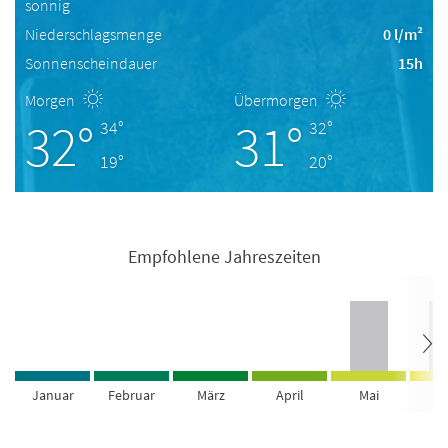
sonnig
Niederschlagsmenge
0 l/m²
Sonnenscheindauer
15h
Morgen
Übermorgen
32°
31°
34°
32°
19°
20°
Empfohlene Jahreszeiten
Januar
Februar
März
April
Mai
Ju