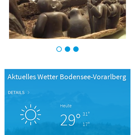
1
2
3
Aktuelles Wetter Bodensee-Vorarlberg
DETAILS
Heute
29°
31°
17°