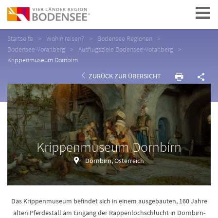
Navigation
Startseite
Wohin reisen?
Bodensee Regionen
Bodensee-Vorarlberg
Ausflugsziele Bodensee-Vorarlberg
Krippenmuseum Dornbirn
ZURÜCK ZUR ÜBERSICHT
Krippenmuseum Dornbirn
Dornbirn, Österreich
Das Krippenmuseum befindet sich in einem ausgebauten, 160 Jahre
alten Pferdestall am Eingang der Rappenlochschlucht in Dornbirn-